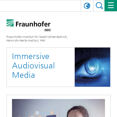
ENGLISH
DAS FRAUNHOFER HHI
日本語
FORSCHUNGSBEREICHE
ÜBER UNS
Fraunhofer-Institut für Nachrichtentechnik,
Heinrich-Hertz-Institut, HHI
NEWS
FORSCHUNGSFELDER
AI & VIDEO
Herausforderungen und Mission
Immersive
Organisationsplan
VERANSTALTUNGEN
KOMMUNIKATION & NETZE
NACHRICHTEN
Mobilität
Videokommunikation und Applikationen
Audiovisual
Leitung
SHOWROOMS
Kompression
Vision and Imaging Technologies
PHOTONISCHE KOMPONENTEN & SYSTEME
PRESSEMITTEILUNGEN
Drahtlose Kommunikation und Netze
Archiv
Media
Forschungsbereiche
Multimedia
Künstliche Intelligenz
KARRIERE
JAHRESBERICHTE
SCIENCE TECH SPACE
Photonische Netze und Systeme
Hybride Integration und Sensorik
2025
Qualitätsmanagement
Digitaler Zwilling
AI & Video
CINIQ
KONTAKT
UNSERE STELLEN
InP und HF
2024
Kuratorium
5G, Fiber and Beyond
Kommunikation & Netze
STARTUPS AT HHI
WEITERE INFOS ZUM FRAUNHOFER HHI ALS ARBEITGEBER
Technologie und Infrastruktur
2023