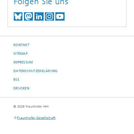
Folgen Sie uns
TREFFEN SIE UNS AUF BLUESKY
TREFFEN SIE UNS AUF MAST
TREFFEN SIE UNS BEI LINK
BESUCHEN SIE UNSER I
UNSER VIDEO-CHANN
KONTAKT
SITEMAP
IMPRESSUM
DATENSCHUTZERKLÄRUNG
RSS
DRUCKEN
© 2026 Fraunhofer HHI
Fraunhofer-Gesellschaft