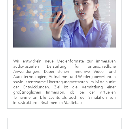
Ethikkommission
Künstliche Intelligenz
Photonische Komponenten & Systeme
TIME LAB
Faseroptische Sensorsysteme
2022
Kooperationen
Medizintechnik
AUSZEICHNUNGEN
2021
Industrie
Geschichte des HHI
Forschungsfabrik Mikroelektronik Deutschland (FMD)
2020
Sensorik
Leistungszentrum Digitale Vernetzung
Biografie von Heinrich Hertz
Wir entwickeln neue Medienformate zur immersiven
Sicherheit
Die wichtigsten Experimente von Heinrich Hertz
audio-visuellen Darstellung für unterschiedliche
Anwendungen. Dabei stehen immersive Video- und
Quantentechnologien
Audiotechnologien, Aufnahme- und Wiedergabeverfahren
90 Jahre HHI
sowie latenzzarme Übertragungsverfahren im Mittelpunkt
der Entwicklungen. Ziel ist die Vermittlung einer
größtmöglichen Immersion, ob bei der virtuellen
Teilnahme an Life Events als auch der Simulation von
Infrastrukturmaßnahmen im Städtebau.