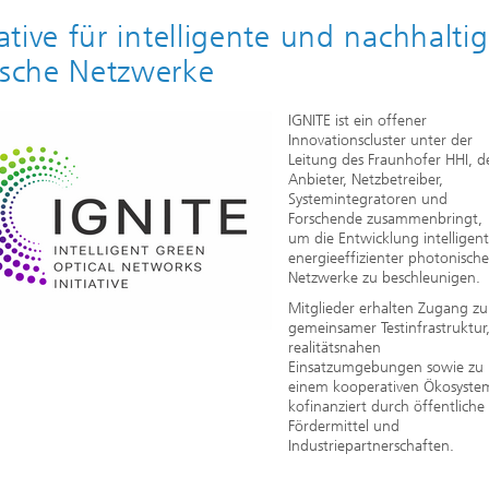
2020
iative für intelligente und nachhalti
ische Netzwerke
IGNITE ist ein offener
Innovationscluster unter der
Leitung des Fraunhofer HHI, d
Anbieter, Netzbetreiber,
Systemintegratoren und
Forschende zusammenbringt,
um die Entwicklung intelligent
energieeffizienter photonische
Netzwerke zu beschleunigen.
Mitglieder erhalten Zugang zu
gemeinsamer Testinfrastruktur
realitätsnahen
Einsatzumgebungen sowie zu
einem kooperativen Ökosyste
kofinanziert durch öffentliche
Fördermittel und
Industriepartnerschaften.