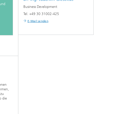
und
Business Development
Tel. +49 30 31002-425
E-Mail senden
denen
ehmen,
 zu
o die