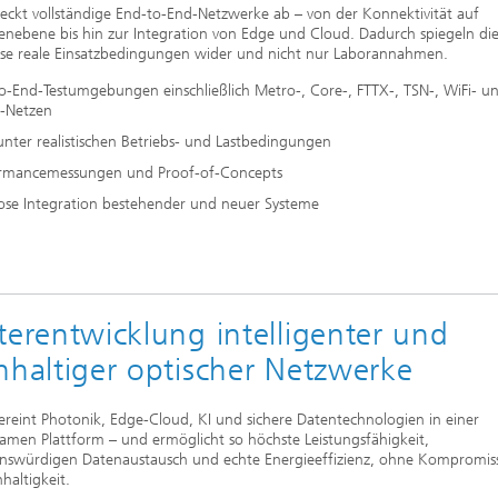
eckt vollständige End-to-End-Netzwerke ab – von der Konnektivität auf
nebene bis hin zur Integration von Edge und Cloud. Dadurch spiegeln di
sse reale Einsatzbedingungen wider und nicht nur Laborannahmen.
o-End-Testumgebungen einschließlich Metro-, Core-, FTTX-, TSN-, WiFi- u
-Netzen
 unter realistischen Betriebs- und Lastbedingungen
rmancemessungen und Proof-of-Concepts
ose Integration bestehender und neuer Systeme
terentwicklung intelligenter und
hhaltiger optischer Netzwerke
ereint Photonik, Edge-Cloud, KI und sichere Datentechnologien in einer
men Plattform – und ermöglicht so höchste Leistungsfähigkeit,
enswürdigen Datenaustausch und echte Energieeffizienz, ohne Kompromiss
haltigkeit.