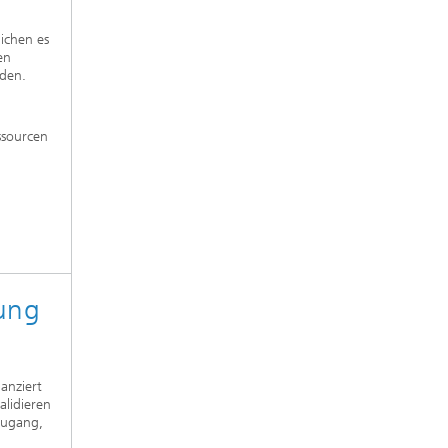
ichen es
en
rden.
ssourcen
rung
anziert
alidieren
Zugang,