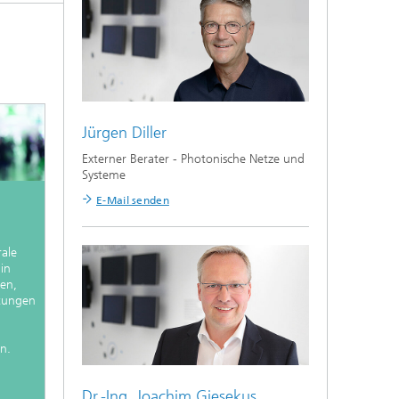
Jürgen Diller
Externer Berater - Photonische Netze und
Systeme
E-Mail senden
rale
in
en,
htungen
n.
Dr.-Ing.
Joachim Giesekus