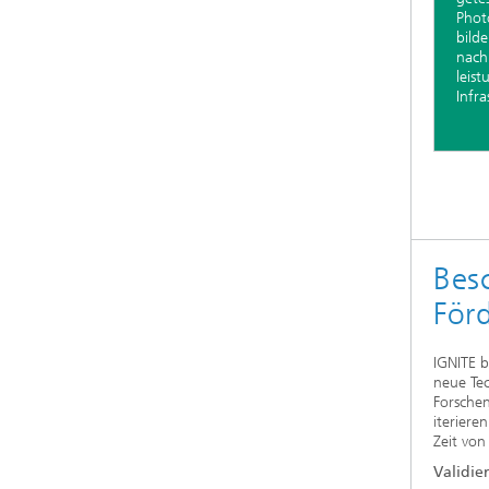
Phot
bild
nach
leist
Infra
Bes
För
IGNITE b
neue Tec
Forschen
iteriere
Zeit von
Validie