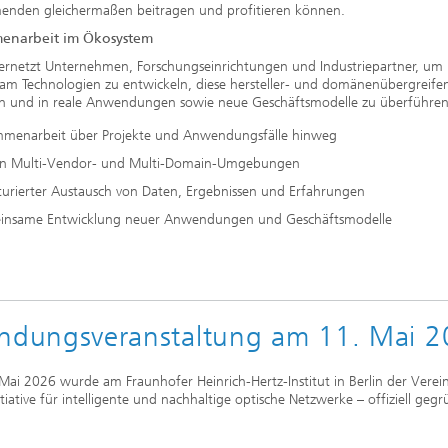
menden gleichermaßen beitragen und profitieren können.
enarbeit im Ökosystem
vernetzt Unternehmen, Forschungseinrichtungen und Industriepartner, um
am Technologien zu entwickeln, diese hersteller- und domänenübergreife
ren und in reale Anwendungen sowie neue Geschäftsmodelle zu überführen
menarbeit über Projekte und Anwendungsfälle hinweg
 in Multi-Vendor- und Multi-Domain-Umgebungen
turierter Austausch von Daten, Ergebnissen und Erfahrungen
nsame Entwicklung neuer Anwendungen und Geschäftsmodelle
ndungsveranstaltung am 11. Mai 
ai 2026 wurde am Fraunhofer Heinrich-Hertz-Institut in Berlin der Verei
nitiative für intelligente und nachhaltige optische Netzwerke – offiziell geg