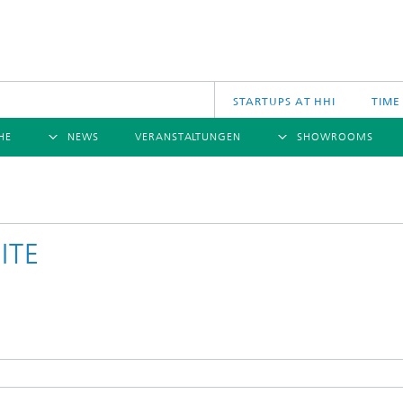
STARTUPS AT HHI
TIME
HE
NEWS
VERANSTALTUNGEN
SHOWROOMS
ÜBERSICHT
ÜBERSICHT
Ü
NACHRICHTEN
KOMMUNIKATION & NETZE
PRESSEMITTEILUNGEN
SCIENCE
JAHRESB
CINIQ
U
TECH SPACE
S
ITE
Applikationen
Archiv
Drahtlose Kommunikation und Netze
2025
logies
Photonische Netze und Systeme
2024
2023
2022
2021