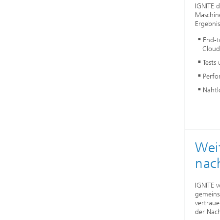
IGNITE d
Maschine
Ergebni
End-t
Cloud
Tests
Perfo
Nahtl
Wei
nac
IGNITE v
gemeinsa
vertrau
der Nach