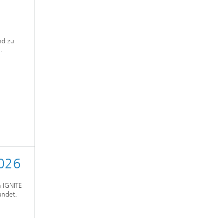
nd zu
.
2026
n IGNITE
ründet.