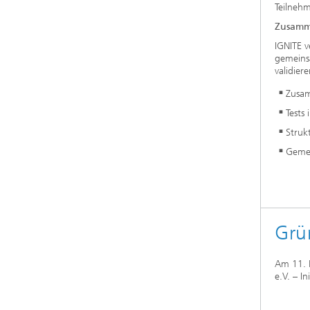
Teilneh
Zusamm
IGNITE 
gemeins
validie
Zusam
Tests
Struk
Gemei
Grü
Am 11. M
e.V. – I