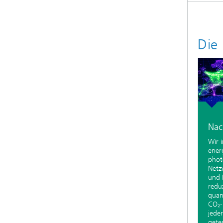
Die 
Nac
Wir 
energ
phot
Netz
und 
redu
quan
CO₂-
jede
gete