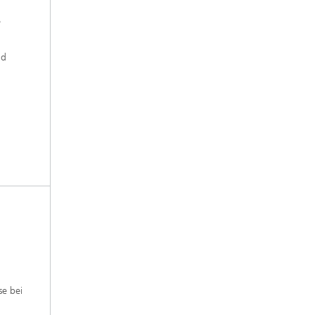
e
nd
e bei