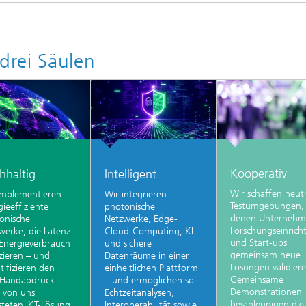
drei Säulen
Kooperativ
hhaltig
Intelligent
Wir schaffen neut
implementieren
Wir integrieren
Testumgebungen, 
ieeffiziente
photonische
denen Unternehm
onische
Netzwerke, Edge-
Forschungseinric
werke, die Latenz
Cloud-Computing, KI
und Start-ups
Energieverbrauch
und sichere
gemeinsam neue
zieren – und
Datenräume in einer
Lösungen validiere
tifizieren den
einheitlichen Plattform
Gemeinsame
Handabdruck
– und ermöglichen so
Demonstrationen
r von uns
Echtzeitanalysen,
beschleunigen die
steten IKT-Lösung.
Interoperabilität sowie