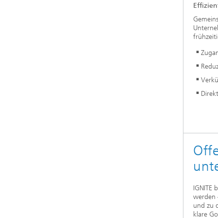
Effizie
Gemeinsa
Unterne
frühzeit
Zugan
Reduz
Verkü
Direk
Offe
unt
IGNITE b
werden –
und zu d
klare Go