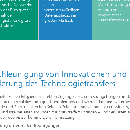
Markteinführung 
onische Netzwerke
einen
ermöglichen
en das Rückgrat für
vertrauenswürdigen
wegweisende
haltige,
Datenaustausch im
Geschäftsmodelle.
ungsstarke digitale
großen Maßstab.
strukturen.
chleunigung von Innovationen und
derung des Technologietransfers
ietet seinen Mitgliedern direkten Zugang zu realen Testumgebungen, in 
hnologien validiert, integriert und demonstriert werden können. Untern
de und Start-ups arbeiten Seite an Seite, um Innovationen zu entwickeln,
n und ihre neuesten Lösungen zur Marktreife zu bringen – und verkürzen s
 der Idee bis zur kommerziellen Umsetzung.
rung unter realen Bedingungen