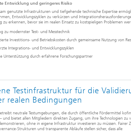
nte Entwicklung und geringeres Risiko
m genutzte Infrastrukturen und tiefgehende technische Expertise ermögl
hmen, Entwicklungszyklen zu verkürzen und Integrationsherausforderung
ig zu erkennen, bevor sie im realen Einsatz zu kostspieligen Problemen we
g zu modernster Test- und Messtechnik
ierte Investitions- und Betriebskosten durch gemeinsame Nutzung von Re
rzte Integrations- und Entwicklungszyklen
te Unterstützung durch erfahrene Forschungspartner
ne Testinfrastruktur für die Validie
er realen Bedingungen
etreibt neutrale Testumgebungen, die durch öffentliche Fördermittel kofin
 und bietet allen Mitgliedern direkten Zugang, um ihre Technologien zu v
emonstrieren, ohne in eigene Infrastruktur investieren zu müssen. Fairer 
vernance-Strukturen und transparente Abläufe stellen sicher, dass alle