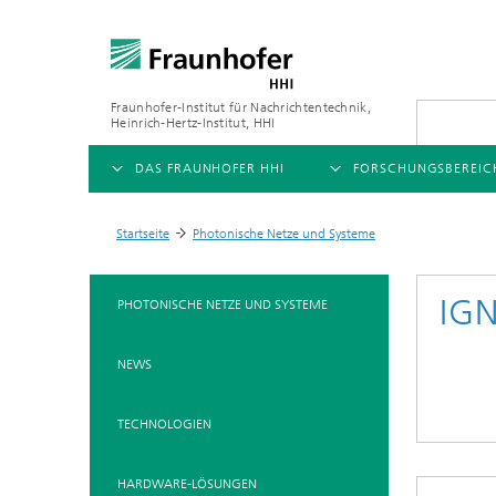
Fraunhofer-Institut für Nachrichtentechnik,
Heinrich-Hertz-Institut, HHI
DAS FRAUNHOFER HHI
FORSCHUNGSBEREIC
ÜBERSICHT
ÜBERSICHT
Startseite
Photonische Netze und Systeme
>
ÜBER UNS
AI & VIDEO
FORSCHUNGSFELDER
IGN
PHOTONISCHE NETZE UND SYSTEME
Herausforderungen und
Videokommunikation und 
Mobilität
Mission
NEWS
Vision and Imaging Techno
Kompression
Organisationsplan
Künstliche Intelligenz
Multimedia
TECHNOLOGIEN
Leitung
Digitaler Zwilling
Forschungsbereiche
HARDWARE-LÖSUNGEN
5G, Fiber and Beyond