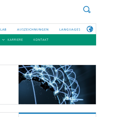
 LAB
AUSZEICHNUNGEN
LANGUAGES
KARRIERE
KONTAKT
ENGLISH
BERSICHT
日本語
ERICHTE
NSERE
PHOTONISCHE KOMPONENTEN & SYSTEME
WEITERE
TELLEN
INFOS ZUM
FRAUNHOFER
HHI ALS
ARBEITGEBER
Hybride Integration und Sensorik
InP und HF
Technologie und Infrastruktur
Faseroptische Sensorsysteme