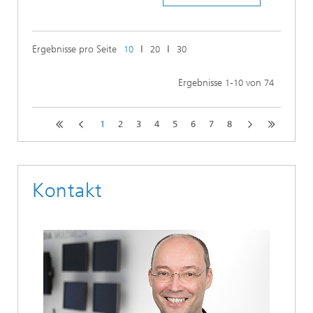
Ergebnisse pro Seite
ǀ
ǀ
10
20
30
Ergebnisse
-
von
1
10
74
1
2
3
4
5
6
7
8
Kontakt