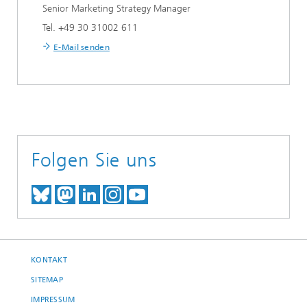
Senior Marketing Strategy Manager
Tel. +49 30 31002 611
E-Mail senden
Folgen Sie uns
TREFFEN SIE UNS AUF BLUESKY
TREFFEN SIE UNS AUF MAST
TREFFEN SIE UNS BEI LINK
BESUCHEN SIE UNSER I
UNSER VIDEO-CHANN
KONTAKT
SITEMAP
IMPRESSUM