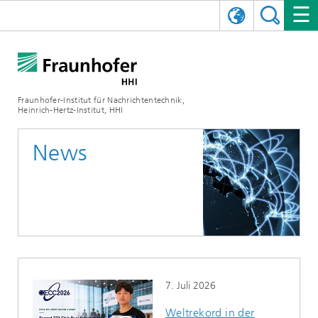
ENGLISH
DAS FRAUNHOFER HHI
日本語
FORSCHUNGSBEREICHE
ÜBER UNS
Fraunhofer-Institut für Nachrichtentechnik,
Heinrich-Hertz-Institut, HHI
NEWS
FORSCHUNGSFELDER
AI & VIDEO
Herausforderungen und Mission
News
Organisationsplan
VERANSTALTUNGEN
KOMMUNIKATION & NETZE
NACHRICHTEN
Mobilität
Videokommunikation und Applikationen
Leitung
SHOWROOMS
Kompression
Vision and Imaging Technologies
PHOTONISCHE KOMPONENTEN & SYSTEME
PRESSEMITTEILUNGEN
Drahtlose Kommunikation und Netze
Archiv
Forschungsbereiche
Multimedia
Künstliche Intelligenz
KARRIERE
JAHRESBERICHTE
SCIENCE TECH SPACE
Photonische Netze und Systeme
Hybride Integration und Sensorik
2025
Qualitätsmanagement
Digitaler Zwilling
AI & Video
CINIQ
KONTAKT
UNSERE STELLEN
InP und HF
2024
7. Juli 2026
Kuratorium
5G, Fiber and Beyond
Kommunikation & Netze
STARTUPS AT HHI
WEITERE INFOS ZUM FRAUNHOFER HHI ALS ARBEITGEBER
Technologie und Infrastruktur
2023
Weltrekord in der