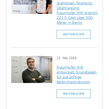
drahtlosen Terahertz-
Ethikkommission
Künstliche Intelligenz
Photonische Komponenten & Systeme
TIME LAB
Faseroptische Sensorsysteme
2022
Übertragung:
Fraunhofer HHI erreicht
Kooperationen
Medizintechnik
221,5 Gb/s über 500
AUSZEICHNUNGEN
2021
Meter in Berlin
Industrie
Geschichte des HHI
Forschungsfabrik Mikroelektronik Deutschland (FMD)
2020
WEITERLESEN
Sensorik
Leistungszentrum Digitale Vernetzung
Biografie von Heinrich Hertz
Sicherheit
Die wichtigsten Experimente von Heinrich Hertz
22. Mai 2026
Quantentechnologien
90 Jahre HHI
Fraunhofer HHI
entwickelt Grundlagen
für zukünftige
Netzinfrastrukturen
WEITERLESEN