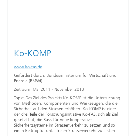
Ethikkommission
Künstliche Intelligenz
Photonische Komponenten & Systeme
TIME LAB
Faseroptische Sensorsysteme
2022
Kooperationen
Medizintechnik
AUSZEICHNUNGEN
2021
Industrie
Geschichte des HHI
Forschungsfabrik Mikroelektronik Deutschland (FMD)
2020
Ko-KOMP
Sensorik
Leistungszentrum Digitale Vernetzung
Biografie von Heinrich Hertz
Sicherheit
www.ko-fas.de
Die wichtigsten Experimente von Heinrich Hertz
Gefördert durch: Bundesministerium für Wirtschaft und
Quantentechnologien
Energie (BMWi)
90 Jahre HHI
Zeitraum: Mai 2011 - November 2013
Topic: Das Ziel des Projekts Ko-KOMP ist die Untersuchung
von Methoden, Komponenten und Werkzeugen, die die
Sicherheit auf den Strassen erhöhen. Ko-KOMP ist einer
der drei Teile der Forschungsinitiative Ko-FAS, sich als Ziel
gesetzt hat, die Basis für neue kooperative
Sicherheitssysteme im Strassenverkehr zu setzen und so
einen Beitrag für unfallfreien Strassenverkehr zu leisten.