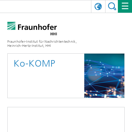
ENGLISH
DAS FRAUNHOFER HHI
日本語
FORSCHUNGSBEREICHE
ÜBER UNS
Fraunhofer-Institut für Nachrichtentechnik,
Heinrich-Hertz-Institut, HHI
NEWS
FORSCHUNGSFELDER
AI & VIDEO
Herausforderungen und Mission
Ko-KOMP
Organisationsplan
VERANSTALTUNGEN
KOMMUNIKATION & NETZE
NACHRICHTEN
Mobilität
Videokommunikation und Applikationen
Leitung
SHOWROOMS
Kompression
Vision and Imaging Technologies
PHOTONISCHE KOMPONENTEN & SYSTEME
PRESSEMITTEILUNGEN
Drahtlose Kommunikation und Netze
Archiv
Forschungsbereiche
Multimedia
Künstliche Intelligenz
KARRIERE
JAHRESBERICHTE
SCIENCE TECH SPACE
Photonische Netze und Systeme
Hybride Integration und Sensorik
2025
Qualitätsmanagement
Digitaler Zwilling
AI & Video
CINIQ
KONTAKT
UNSERE STELLEN
InP und HF
2024
Kuratorium
5G, Fiber and Beyond
Kommunikation & Netze
STARTUPS AT HHI
WEITERE INFOS ZUM FRAUNHOFER HHI ALS ARBEITGEBER
Technologie und Infrastruktur
2023