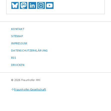
TREFFEN SIE UNS AUF BLUESKY
TREFFEN SIE UNS AUF MAST
TREFFEN SIE UNS BEI LINK
BESUCHEN SIE UNSER I
UNSER VIDEO-CHANN
KONTAKT
SITEMAP
IMPRESSUM
DATENSCHUTZERKLÄRUNG
RSS
DRUCKEN
© 2026 Fraunhofer HHI
Fraunhofer-Gesellschaft