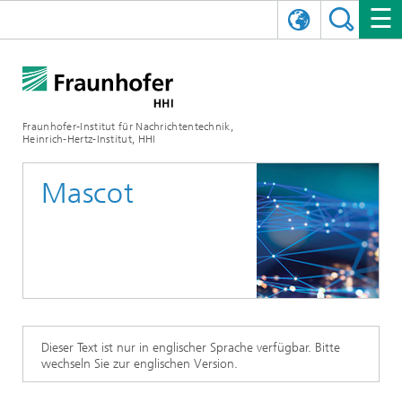
ENGLISH
DAS FRAUNHOFER HHI
日本語
FORSCHUNGSBEREICHE
ÜBER UNS
Fraunhofer-Institut für Nachrichtentechnik,
Heinrich-Hertz-Institut, HHI
NEWS
FORSCHUNGSFELDER
AI & VIDEO
Herausforderungen und Mission
Mascot
Organisationsplan
VERANSTALTUNGEN
KOMMUNIKATION & NETZE
NACHRICHTEN
Mobilität
Videokommunikation und Applikationen
Leitung
SHOWROOMS
Kompression
Vision and Imaging Technologies
PHOTONISCHE KOMPONENTEN & SYSTEME
PRESSEMITTEILUNGEN
Drahtlose Kommunikation und Netze
Archiv
Forschungsbereiche
Multimedia
Künstliche Intelligenz
KARRIERE
JAHRESBERICHTE
SCIENCE TECH SPACE
Photonische Netze und Systeme
Hybride Integration und Sensorik
2025
Qualitätsmanagement
Digitaler Zwilling
AI & Video
CINIQ
KONTAKT
UNSERE STELLEN
InP und HF
2024
Dieser Text ist nur in englischer Sprache verfügbar. Bitte
wechseln Sie zur englischen Version.
Kuratorium
5G, Fiber and Beyond
Kommunikation & Netze
STARTUPS AT HHI
WEITERE INFOS ZUM FRAUNHOFER HHI ALS ARBEITGEBER
Technologie und Infrastruktur
2023