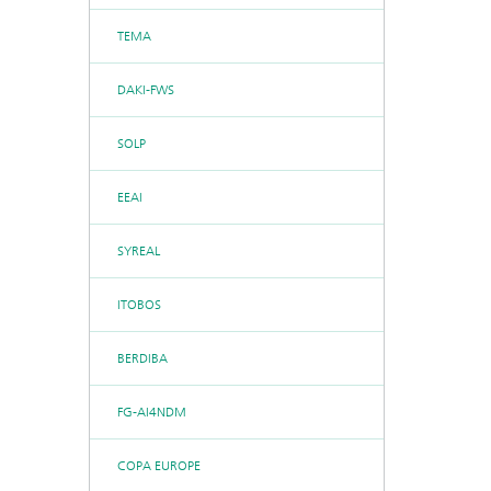
TEMA
DAKI-FWS
SOLP
EEAI
SYREAL
ITOBOS
BERDIBA
FG-AI4NDM
COPA EUROPE