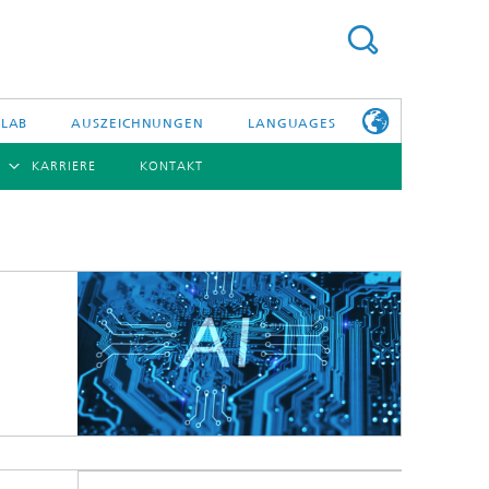
 LAB
AUSZEICHNUNGEN
LANGUAGES
KARRIERE
KONTAKT
ENGLISH
BERSICHT
日本語
ERICHTE
NSERE
PHOTONISCHE KOMPONENTEN & SYSTEME
WEITERE
TELLEN
INFOS ZUM
FRAUNHOFER
HHI ALS
ARBEITGEBER
Hybride Integration und Sensorik
InP und HF
Technologie und Infrastruktur
Faseroptische Sensorsysteme