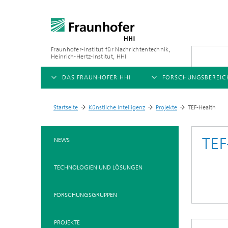
Fraunhofer-Institut für Nachrichtentechnik,
Heinrich-Hertz-Institut, HHI
DAS FRAUNHOFER HHI
FORSCHUNGSBEREIC
ÜBERSICHT
ÜBERSICHT
Startseite
Künstliche Intelligenz
Projekte
TEF-Health
>
>
>
ÜBER UNS
AI & VIDEO
FORSCHUNGSFELDER
TEF
NEWS
Herausforderungen und
Videokommunikation und 
Mobilität
Mission
TECHNOLOGIEN UND LÖSUNGEN
Vision and Imaging Techno
Kompression
Organisationsplan
Künstliche Intelligenz
Multimedia
FORSCHUNGSGRUPPEN
Leitung
Digitaler Zwilling
Forschungsbereiche
PROJEKTE
5G, Fiber and Beyond