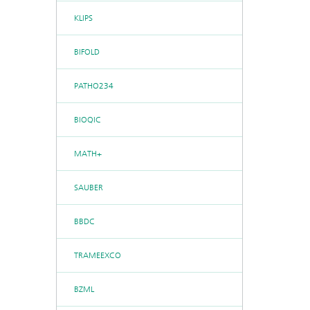
KLIPS
BIFOLD
PATHO234
BIOQIC
MATH+
SAUBER
BBDC
TRAMEEXCO
BZML