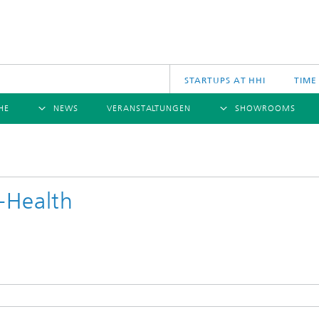
STARTUPS AT HHI
TIME
HE
NEWS
VERANSTALTUNGEN
SHOWROOMS
ÜBERSICHT
ÜBERSICHT
Ü
NACHRICHTEN
KOMMUNIKATION & NETZE
PRESSEMITTEILUNGEN
SCIENCE
JAHRESB
CINIQ
U
TECH SPACE
S
-Health
Applikationen
Archiv
Drahtlose Kommunikation und Netze
2025
logies
Photonische Netze und Systeme
2024
2023
2022
2021