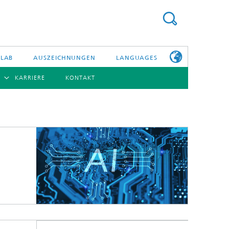
 LAB
AUSZEICHNUNGEN
LANGUAGES
KARRIERE
KONTAKT
ENGLISH
BERSICHT
日本語
ERICHTE
NSERE
PHOTONISCHE KOMPONENTEN & SYSTEME
WEITERE
TELLEN
INFOS ZUM
FRAUNHOFER
HHI ALS
ARBEITGEBER
Hybride Integration und Sensorik
InP und HF
Technologie und Infrastruktur
Faseroptische Sensorsysteme