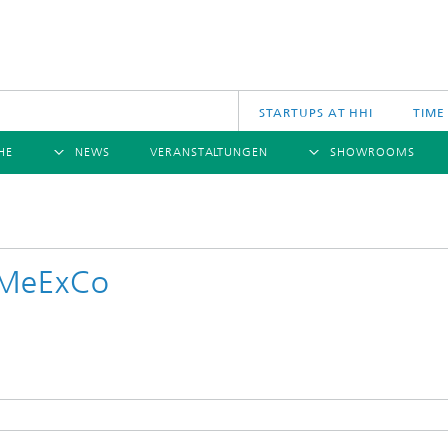
STARTUPS AT HHI
TIME
HE
NEWS
VERANSTALTUNGEN
SHOWROOMS
ÜBERSICHT
ÜBERSICHT
Ü
NACHRICHTEN
KOMMUNIKATION & NETZE
PRESSEMITTEILUNGEN
SCIENCE
JAHRESB
CINIQ
U
TECH SPACE
S
aMeExCo
Applikationen
Archiv
Drahtlose Kommunikation und Netze
2025
logies
Photonische Netze und Systeme
2024
2023
2022
2021