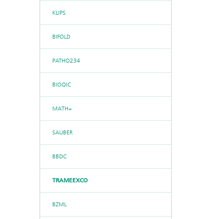
KLIPS
BIFOLD
PATHO234
BIOQIC
MATH+
SAUBER
BBDC
TRAMEEXCO
BZML