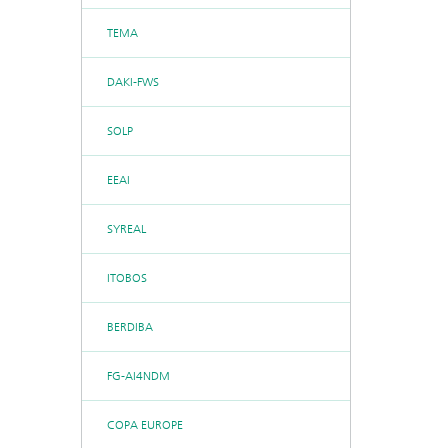
TEMA
DAKI-FWS
SOLP
EEAI
SYREAL
ITOBOS
BERDIBA
FG-AI4NDM
COPA EUROPE