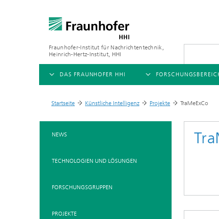
Fraunhofer-Institut für Nachrichtentechnik,
Heinrich-Hertz-Institut, HHI
DAS FRAUNHOFER HHI
FORSCHUNGSBEREIC
ÜBERSICHT
ÜBERSICHT
Startseite
Künstliche Intelligenz
Projekte
TraMeExCo
>
>
>
ÜBER UNS
AI & VIDEO
FORSCHUNGSFELDER
Tr
NEWS
Herausforderungen und
Videokommunikation und 
Mobilität
Mission
TECHNOLOGIEN UND LÖSUNGEN
Vision and Imaging Techno
Kompression
Organisationsplan
Künstliche Intelligenz
Multimedia
FORSCHUNGSGRUPPEN
Leitung
Digitaler Zwilling
Forschungsbereiche
PROJEKTE
5G, Fiber and Beyond