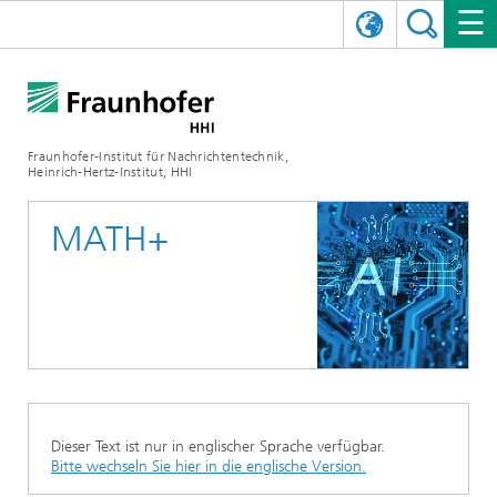
ENGLISH
DAS FRAUNHOFER HHI
日本語
FORSCHUNGSBEREICHE
ÜBER UNS
Fraunhofer-Institut für Nachrichtentechnik,
Heinrich-Hertz-Institut, HHI
NEWS
FORSCHUNGSFELDER
AI & VIDEO
Herausforderungen und Mission
MATH+
Organisationsplan
VERANSTALTUNGEN
KOMMUNIKATION & NETZE
NACHRICHTEN
Mobilität
Videokommunikation und Applikationen
Leitung
SHOWROOMS
Kompression
Vision and Imaging Technologies
PHOTONISCHE KOMPONENTEN & SYSTEME
PRESSEMITTEILUNGEN
Drahtlose Kommunikation und Netze
Archiv
Forschungsbereiche
Multimedia
Künstliche Intelligenz
KARRIERE
JAHRESBERICHTE
SCIENCE TECH SPACE
Photonische Netze und Systeme
Hybride Integration und Sensorik
2025
Qualitätsmanagement
Digitaler Zwilling
AI & Video
CINIQ
KONTAKT
UNSERE STELLEN
InP und HF
2024
Dieser Text ist nur in englischer Sprache verfügbar.
Kuratorium
5G, Fiber and Beyond
Kommunikation & Netze
Bitte wechseln Sie hier in die englische Version.
STARTUPS AT HHI
WEITERE INFOS ZUM FRAUNHOFER HHI ALS ARBEITGEBER
Technologie und Infrastruktur
2023