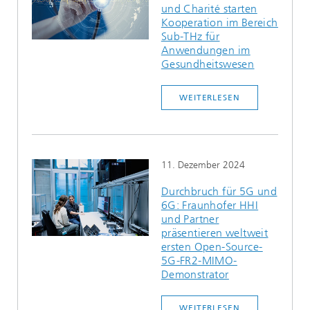
und Charité starten
Ethikkommission
Künstliche Intelligenz
Photonische Komponenten & Systeme
TIME LAB
Faseroptische Sensorsysteme
2022
Kooperation im Bereich
Sub-THz für
Kooperationen
Medizintechnik
Anwendungen im
AUSZEICHNUNGEN
2021
Gesundheitswesen
Industrie
Geschichte des HHI
Forschungsfabrik Mikroelektronik Deutschland (FMD)
2020
WEITERLESEN
Sensorik
Leistungszentrum Digitale Vernetzung
Biografie von Heinrich Hertz
Sicherheit
Die wichtigsten Experimente von Heinrich Hertz
11. Dezember 2024
Quantentechnologien
90 Jahre HHI
Durchbruch für 5G und
6G: Fraunhofer HHI
und Partner
präsentieren weltweit
ersten Open-Source-
5G-FR2-MIMO-
Demonstrator
WEITERLESEN