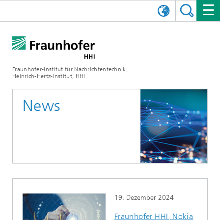
ENGLISH
DAS FRAUNHOFER HHI
日本語
FORSCHUNGSBEREICHE
ÜBER UNS
Fraunhofer-Institut für Nachrichtentechnik,
Heinrich-Hertz-Institut, HHI
NEWS
FORSCHUNGSFELDER
AI & VIDEO
Herausforderungen und Mission
News
Organisationsplan
VERANSTALTUNGEN
KOMMUNIKATION & NETZE
NACHRICHTEN
Mobilität
Videokommunikation und Applikationen
Leitung
SHOWROOMS
Kompression
Vision and Imaging Technologies
PHOTONISCHE KOMPONENTEN & SYSTEME
PRESSEMITTEILUNGEN
Drahtlose Kommunikation und Netze
Archiv
Forschungsbereiche
Multimedia
Künstliche Intelligenz
KARRIERE
JAHRESBERICHTE
SCIENCE TECH SPACE
Photonische Netze und Systeme
Hybride Integration und Sensorik
2025
Qualitätsmanagement
Digitaler Zwilling
AI & Video
CINIQ
KONTAKT
UNSERE STELLEN
InP und HF
2024
19. Dezember 2024
Kuratorium
5G, Fiber and Beyond
Kommunikation & Netze
STARTUPS AT HHI
WEITERE INFOS ZUM FRAUNHOFER HHI ALS ARBEITGEBER
Technologie und Infrastruktur
2023
Fraunhofer HHI, Nokia