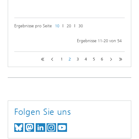
Ergebnisse pro Seite
ǀ
ǀ
10
20
30
Ergebnisse
-
von
11
20
54
1
2
3
4
5
6
Folgen Sie uns
TREFFEN SIE UNS AUF BLUESKY
TREFFEN SIE UNS AUF MAST
TREFFEN SIE UNS BEI LINK
BESUCHEN SIE UNSER I
UNSER VIDEO-CHANN