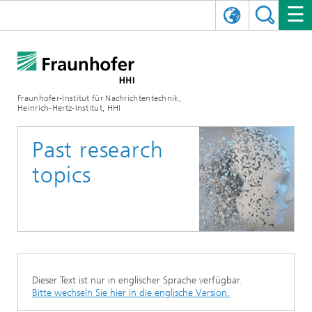
ENGLISH
DAS FRAUNHOFER HHI
日本語
FORSCHUNGSBEREICHE
ÜBER UNS
Fraunhofer-Institut für Nachrichtentechnik,
Heinrich-Hertz-Institut, HHI
NEWS
FORSCHUNGSFELDER
AI & VIDEO
Herausforderungen und Mission
Past research
Organisationsplan
VERANSTALTUNGEN
KOMMUNIKATION & NETZE
NACHRICHTEN
Mobilität
Videokommunikation und Applikationen
topics
Leitung
SHOWROOMS
Kompression
Vision and Imaging Technologies
PHOTONISCHE KOMPONENTEN & SYSTEME
PRESSEMITTEILUNGEN
Drahtlose Kommunikation und Netze
Archiv
Forschungsbereiche
Multimedia
Künstliche Intelligenz
KARRIERE
JAHRESBERICHTE
SCIENCE TECH SPACE
Photonische Netze und Systeme
Hybride Integration und Sensorik
2025
Qualitätsmanagement
Digitaler Zwilling
AI & Video
CINIQ
KONTAKT
UNSERE STELLEN
InP und HF
2024
Dieser Text ist nur in englischer Sprache verfügbar.
Kuratorium
5G, Fiber and Beyond
Kommunikation & Netze
Bitte wechseln Sie hier in die englische Version.
STARTUPS AT HHI
WEITERE INFOS ZUM FRAUNHOFER HHI ALS ARBEITGEBER
Technologie und Infrastruktur
2023