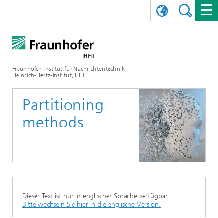
ENGLISH
DAS FRAUNHOFER HHI
日本語
FORSCHUNGSBEREICHE
ÜBER UNS
Fraunhofer-Institut für Nachrichtentechnik,
Heinrich-Hertz-Institut, HHI
NEWS
FORSCHUNGSFELDER
AI & VIDEO
Herausforderungen und Mission
Partitioning
Organisationsplan
VERANSTALTUNGEN
KOMMUNIKATION & NETZE
NACHRICHTEN
Mobilität
Videokommunikation und Applikationen
methods
Leitung
SHOWROOMS
Kompression
Vision and Imaging Technologies
PHOTONISCHE KOMPONENTEN & SYSTEME
PRESSEMITTEILUNGEN
Drahtlose Kommunikation und Netze
Archiv
Forschungsbereiche
Multimedia
Künstliche Intelligenz
KARRIERE
JAHRESBERICHTE
SCIENCE TECH SPACE
Photonische Netze und Systeme
Hybride Integration und Sensorik
2025
Qualitätsmanagement
Digitaler Zwilling
AI & Video
CINIQ
KONTAKT
UNSERE STELLEN
InP und HF
2024
Dieser Text ist nur in englischer Sprache verfügbar.
Kuratorium
5G, Fiber and Beyond
Kommunikation & Netze
Bitte wechseln Sie hier in die englische Version.
STARTUPS AT HHI
WEITERE INFOS ZUM FRAUNHOFER HHI ALS ARBEITGEBER
Technologie und Infrastruktur
2023