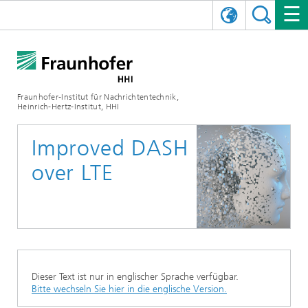
ENGLISH
DAS FRAUNHOFER HHI
日本語
FORSCHUNGSBEREICHE
ÜBER UNS
Fraunhofer-Institut für Nachrichtentechnik,
Heinrich-Hertz-Institut, HHI
NEWS
FORSCHUNGSFELDER
AI & VIDEO
Herausforderungen und Mission
Improved DASH
Organisationsplan
VERANSTALTUNGEN
KOMMUNIKATION & NETZE
NACHRICHTEN
Mobilität
Videokommunikation und Applikationen
over LTE
Leitung
SHOWROOMS
Kompression
Vision and Imaging Technologies
PHOTONISCHE KOMPONENTEN & SYSTEME
PRESSEMITTEILUNGEN
Drahtlose Kommunikation und Netze
Archiv
Forschungsbereiche
Multimedia
Künstliche Intelligenz
KARRIERE
JAHRESBERICHTE
SCIENCE TECH SPACE
Photonische Netze und Systeme
Hybride Integration und Sensorik
2025
Qualitätsmanagement
Digitaler Zwilling
AI & Video
CINIQ
KONTAKT
UNSERE STELLEN
InP und HF
2024
Dieser Text ist nur in englischer Sprache verfügbar.
Kuratorium
5G, Fiber and Beyond
Kommunikation & Netze
Bitte wechseln Sie hier in die englische Version.
STARTUPS AT HHI
WEITERE INFOS ZUM FRAUNHOFER HHI ALS ARBEITGEBER
Technologie und Infrastruktur
2023