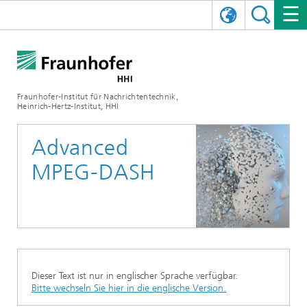
ENGLISH
DAS FRAUNHOFER HHI
日本語
FORSCHUNGSBEREICHE
ÜBER UNS
Fraunhofer-Institut für Nachrichtentechnik,
Heinrich-Hertz-Institut, HHI
NEWS
FORSCHUNGSFELDER
AI & VIDEO
Herausforderungen und Mission
Advanced
Organisationsplan
VERANSTALTUNGEN
KOMMUNIKATION & NETZE
NACHRICHTEN
Mobilität
Videokommunikation und Applikationen
MPEG-DASH
Leitung
SHOWROOMS
Kompression
Vision and Imaging Technologies
PHOTONISCHE KOMPONENTEN & SYSTEME
PRESSEMITTEILUNGEN
Drahtlose Kommunikation und Netze
Archiv
Forschungsbereiche
Multimedia
Künstliche Intelligenz
KARRIERE
JAHRESBERICHTE
SCIENCE TECH SPACE
Photonische Netze und Systeme
Hybride Integration und Sensorik
2025
Qualitätsmanagement
Digitaler Zwilling
AI & Video
CINIQ
KONTAKT
UNSERE STELLEN
InP und HF
2024
Dieser Text ist nur in englischer Sprache verfügbar.
Kuratorium
5G, Fiber and Beyond
Kommunikation & Netze
Bitte wechseln Sie hier in die englische Version.
STARTUPS AT HHI
WEITERE INFOS ZUM FRAUNHOFER HHI ALS ARBEITGEBER
Technologie und Infrastruktur
2023