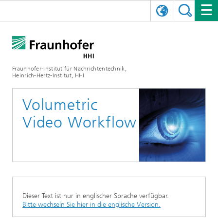
ENGLISH
DAS FRAUNHOFER HHI
日本語
FORSCHUNGSBEREICHE
ÜBER UNS
Fraunhofer-Institut für Nachrichtentechnik,
Heinrich-Hertz-Institut, HHI
NEWS
FORSCHUNGSFELDER
AI & VIDEO
Herausforderungen und Mission
Volumetric
Organisationsplan
VERANSTALTUNGEN
KOMMUNIKATION & NETZE
NACHRICHTEN
Mobilität
Videokommunikation und Applikationen
Video Workflow
Leitung
SHOWROOMS
Kompression
Vision and Imaging Technologies
PHOTONISCHE KOMPONENTEN & SYSTEME
PRESSEMITTEILUNGEN
Drahtlose Kommunikation und Netze
Archiv
Forschungsbereiche
Multimedia
Künstliche Intelligenz
KARRIERE
JAHRESBERICHTE
SCIENCE TECH SPACE
Photonische Netze und Systeme
Hybride Integration und Sensorik
2025
Qualitätsmanagement
Digitaler Zwilling
AI & Video
CINIQ
KONTAKT
UNSERE STELLEN
InP und HF
2024
Dieser Text ist nur in englischer Sprache verfügbar.
Kuratorium
5G, Fiber and Beyond
Kommunikation & Netze
Bitte wechseln Sie hier in die englische Version.
STARTUPS AT HHI
WEITERE INFOS ZUM FRAUNHOFER HHI ALS ARBEITGEBER
Technologie und Infrastruktur
2023