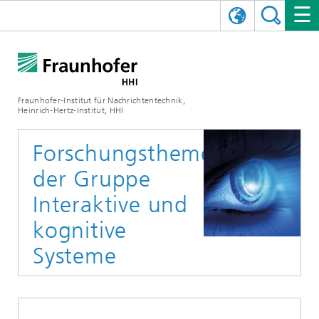
ENGLISH
DAS FRAUNHOFER HHI
日本語
FORSCHUNGSBEREICHE
ÜBER UNS
Fraunhofer-Institut für Nachrichtentechnik,
Heinrich-Hertz-Institut, HHI
NEWS
FORSCHUNGSFELDER
AI & VIDEO
Herausforderungen und Mission
Forschungsthemen
Organisationsplan
VERANSTALTUNGEN
KOMMUNIKATION & NETZE
NACHRICHTEN
Mobilität
Videokommunikation und Applikationen
der Gruppe
Leitung
SHOWROOMS
Kompression
Vision and Imaging Technologies
PHOTONISCHE KOMPONENTEN & SYSTEME
PRESSEMITTEILUNGEN
Drahtlose Kommunikation und Netze
Archiv
Interaktive und
kognitive
Forschungsbereiche
Multimedia
Künstliche Intelligenz
KARRIERE
JAHRESBERICHTE
SCIENCE TECH SPACE
Photonische Netze und Systeme
Hybride Integration und Sensorik
2025
Systeme
Qualitätsmanagement
Digitaler Zwilling
AI & Video
CINIQ
KONTAKT
UNSERE STELLEN
InP und HF
2024
Kuratorium
5G, Fiber and Beyond
Kommunikation & Netze
STARTUPS AT HHI
WEITERE INFOS ZUM FRAUNHOFER HHI ALS ARBEITGEBER
Technologie und Infrastruktur
2023