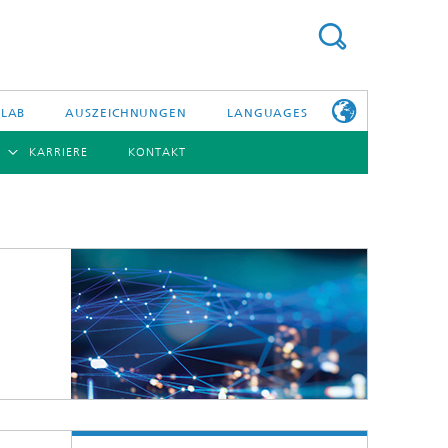
 LAB
AUSZEICHNUNGEN
LANGUAGES
KARRIERE
KONTAKT
ENGLISH
BERSICHT
日本語
ERICHTE
NSERE
PHOTONISCHE KOMPONENTEN & SYSTEME
WEITERE
TELLEN
INFOS ZUM
FRAUNHOFER
HHI ALS
ARBEITGEBER
Hybride Integration und Sensorik
InP und HF
Technologie und Infrastruktur
Faseroptische Sensorsysteme