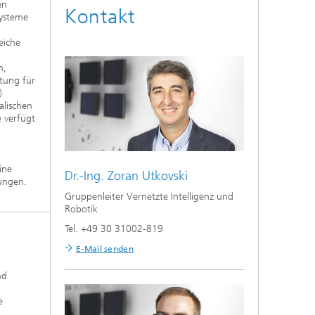
en
Kontakt
Systeme
eiche
n,
tung für
)
alischen
 verfügt
n
ine
Dr.-Ing.
Zoran Utkovski
ungen.
Gruppenleiter Vernetzte Intelligenz und
Robotik
Tel. +49 30 31002-819
E-Mail senden
nd
e