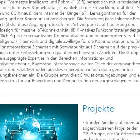
2020
pe "Vernetzte Intelligenz und Robotik" (CIR) befasst sich mit verschieden
 der drahtlosen Konnektivität, einschließlich der Entwicklung drahtloser 
 und 6G hinaus), dem Internet der Dinge (IoT), Lernalgorithmen für den
ng und der Kommunikationssicherheit. Die Forschung ist in folgende Ber
rt: (i) drahtlose Zugangsprotokolle mit Schwerpunkt auf Codierung und
ldesign für massive IoT-Konnektivität; (ii) KI-natives Funkschnittstellendesig
ießlich Aspekten semantischer Kommunikation und neuromorpher Verarbei
elligenz; (iii) Sensorik und digitale Zwillinge für die Kommunikation und (iv
ionstheoretische Sicherheit mit Schwerpunkt auf Sicherheit auf der physik
 auch unter Einbeziehung von quantenmechanischen Aspekten. Die Gruppe
e ausgeprägte Expertise in den Bereichen Informations- und
kationstheorie, Bayes’sche Inferenz sowie weiten Teilen der angewandte
tik und setzt Methoden aus diesen Bereichen in den oben genannten
ngsbereichen ein. Die Gruppe entwickelt Simulationsumgebungen und e
-Infrastruktur zur Bewertung und Demonstration der vorgeschlagenen Lös
Projekte
Erkunden Sie die laufenden u
abgeschlossenen Projekte der
CIR-Gruppe, die für öffentlich
und industrielle Kunden