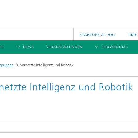
STARTUPS AT HHI
TIME
HE
NEWS
VERANSTALTUNGEN
SHOWROOMS
ÜBERSICHT
ÜBERSICHT
Ü
sgruppen
Vernetzte Intelligenz und Robotik
>
NACHRICHTEN
KOMMUNIKATION & NETZE
PRESSEMITTEILUNGEN
SCIENCE
JAHRESB
CINIQ
U
TECH SPACE
S
netzte Intelligenz und Robotik
Applikationen
Archiv
Drahtlose Kommunikation und Netze
2025
logies
Photonische Netze und Systeme
2024
2023
2022
2021