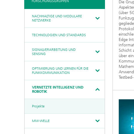
AI & Video
FORSCHUNGSGRUPPEN
Die Grup
Qualitätsmanagement
Aspekten
Kommunikation & Netze
Künstliche Intelligenz
(über 5G
Kuratorium
Photonische Komponenten
NACHHALTIGE UND MODULARE
Funkzuga
& Systeme
NETZWERKE
Medizintechnik
gegliede
Ethikkommission
Protokol
Industrie
einschl
Kooperationen
TECHNOLOGIEN UND STANDARDS
Edge Int
Sensorik
Forschungsfabrik
informat
Geschichte des HHI
Mikroelektronik
SIGNALVERARBEITUNG UND
Schicht
Deutschland (FMD)
Sicherheit
Biografie von Heinrich Hertz
SENSING
über ein
Leistungszentrum Digitale
Die wichtigsten Experimente
Kommuni
Vernetzung
Quantentechnologien
von Heinrich Hertz
Mathema
OPTIMIERUNG UND LERNEN FÜR DIE
90 Jahre HHI
Anwendu
FUNKKOMMUNIKATION
Testbed
VERNETZTE INTELLIGENZ UND
ROBOTIK
Projekte
MM-WELLE