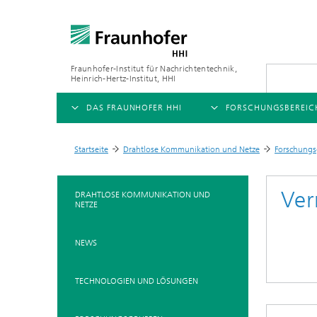
Fraunhofer-Institut für Nachrichtentechnik,
Heinrich-Hertz-Institut, HHI
DAS FRAUNHOFER HHI
FORSCHUNGSBEREIC
ÜBERSICHT
ÜBERSICHT
Startseite
Drahtlose Kommunikation und Netze
Forschung
>
>
ÜBER UNS
AI & VIDEO
FORSCHUNGSFELDER
Ver
DRAHTLOSE KOMMUNIKATION UND
NETZE
Herausforderungen und
Videokommunikation und 
Mobilität
Mission
Vision and Imaging Techno
Kompression
NEWS
Organisationsplan
Künstliche Intelligenz
Multimedia
Leitung
TECHNOLOGIEN UND LÖSUNGEN
Digitaler Zwilling
Forschungsbereiche
5G, Fiber and Beyond