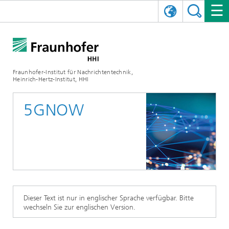
ENGLISH
DAS FRAUNHOFER HHI
日本語
FORSCHUNGSBEREICHE
ÜBER UNS
Fraunhofer-Institut für Nachrichtentechnik,
Heinrich-Hertz-Institut, HHI
NEWS
FORSCHUNGSFELDER
AI & VIDEO
Herausforderungen und Mission
5GNOW
Organisationsplan
VERANSTALTUNGEN
KOMMUNIKATION & NETZE
NACHRICHTEN
Mobilität
Videokommunikation und Applikationen
Leitung
SHOWROOMS
Kompression
Vision and Imaging Technologies
PHOTONISCHE KOMPONENTEN & SYSTEME
PRESSEMITTEILUNGEN
Drahtlose Kommunikation und Netze
Archiv
Forschungsbereiche
Multimedia
Künstliche Intelligenz
KARRIERE
JAHRESBERICHTE
SCIENCE TECH SPACE
Photonische Netze und Systeme
Hybride Integration und Sensorik
2025
Qualitätsmanagement
Digitaler Zwilling
AI & Video
CINIQ
KONTAKT
UNSERE STELLEN
InP und HF
2024
Dieser Text ist nur in englischer Sprache verfügbar. Bitte
wechseln Sie zur englischen Version.
Kuratorium
5G, Fiber and Beyond
Kommunikation & Netze
STARTUPS AT HHI
WEITERE INFOS ZUM FRAUNHOFER HHI ALS ARBEITGEBER
Technologie und Infrastruktur
2023