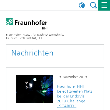
ENGLISH
DAS FRAUNHOFER HHI
日本語
FORSCHUNGSBEREICHE
ÜBER UNS
Fraunhofer-Institut für Nachrichtentechnik,
Heinrich-Hertz-Institut, HHI
NEWS
FORSCHUNGSFELDER
AI & VIDEO
Herausforderungen und Mission
Nachrichten
Organisationsplan
VERANSTALTUNGEN
KOMMUNIKATION & NETZE
NACHRICHTEN
Mobilität
Videokommunikation und Applikationen
Leitung
SHOWROOMS
Kompression
Vision and Imaging Technologies
PHOTONISCHE KOMPONENTEN & SYSTEME
PRESSEMITTEILUNGEN
Drahtlose Kommunikation und Netze
Archiv
19. November 2019
Forschungsbereiche
Multimedia
Künstliche Intelligenz
KARRIERE
JAHRESBERICHTE
SCIENCE TECH SPACE
Photonische Netze und Systeme
Hybride Integration und Sensorik
2025
Fraunhofer HHI
belegt zweiten Platz
Qualitätsmanagement
Digitaler Zwilling
AI & Video
CINIQ
KONTAKT
UNSERE STELLEN
InP und HF
2024
bei der EndoVis
2019 Challenge
Kuratorium
5G, Fiber and Beyond
Kommunikation & Netze
STARTUPS AT HHI
WEITERE INFOS ZUM FRAUNHOFER HHI ALS ARBEITGEBER
Technologie und Infrastruktur
2023
„SCARED“