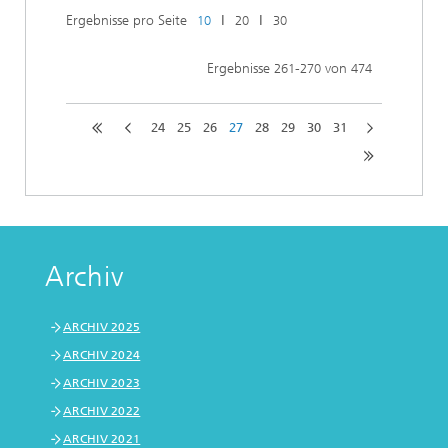
Ergebnisse pro Seite
ǀ
ǀ
10
20
30
Ergebnisse
-
von
261
270
474
24
25
26
27
28
29
30
31
Archiv
ARCHIV 2025
ARCHIV 2024
ARCHIV 2023
ARCHIV 2022
ARCHIV 2021