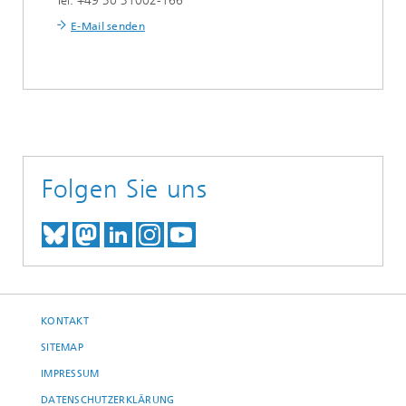
Tel. +49 30 31002-166
E-Mail senden
Folgen Sie uns
TREFFEN SIE UNS AUF BLUESKY
TREFFEN SIE UNS AUF MAST
TREFFEN SIE UNS BEI LINK
BESUCHEN SIE UNSER I
UNSER VIDEO-CHANN
KONTAKT
SITEMAP
IMPRESSUM
DATENSCHUTZERKLÄRUNG