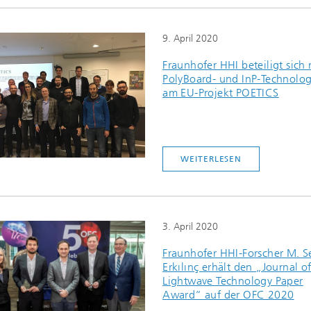
9. April 2020
Fraunhofer HHI beteiligt sich 
PolyBoard- und InP-Technolog
am EU-Projekt POETICS
WEITERLESEN
3. April 2020
Fraunhofer HHI-Forscher M. S
Erkılınç erhält den „Journal o
Lightwave Technology Paper
Award“ auf der OFC 2020