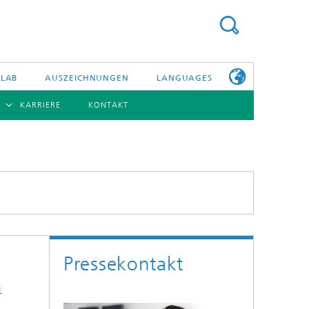
 LAB
AUSZEICHNUNGEN
LANGUAGES
KARRIERE
KONTAKT
ENGLISH
BERSICHT
日本語
ERICHTE
NSERE
PHOTONISCHE KOMPONENTEN & SYSTEME
WEITERE
TELLEN
INFOS ZUM
FRAUNHOFER
HHI ALS
ARBEITGEBER
Hybride Integration und Sensorik
InP und HF
Pressekontakt
Technologie und Infrastruktur
Faseroptische Sensorsysteme
i