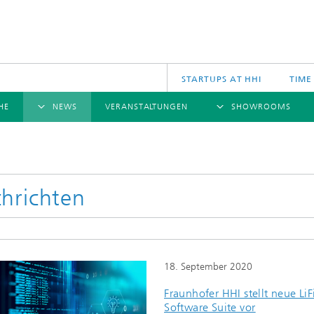
STARTUPS AT HHI
TIME
HE
NEWS
VERANSTALTUNGEN
SHOWROOMS
ÜBERSICHT
ÜBERSICHT
Ü
NACHRICHTEN
KOMMUNIKATION & NETZE
PRESSEMITTEILUNGEN
SCIENCE
JAHRESB
CINIQ
U
TECH SPACE
S
hrichten
Applikationen
Archiv
Drahtlose Kommunikation und Netze
2025
logies
Photonische Netze und Systeme
2024
2023
18. September 2020
2022
Fraunhofer HHI stellt neue LiF
2021
Software Suite vor