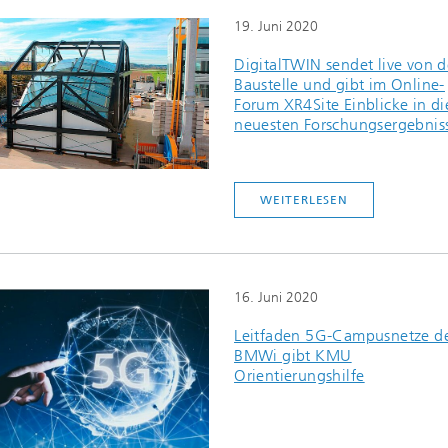
19. Juni 2020
DigitalTWIN sendet live von d
Baustelle und gibt im Online-
Forum XR4Site Einblicke in di
neuesten Forschungsergebnis
WEITERLESEN
16. Juni 2020
Leitfaden 5G-Campusnetze d
BMWi gibt KMU
Orientierungshilfe