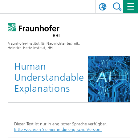
ENGLISH
DAS FRAUNHOFER HHI
日本語
FORSCHUNGSBEREICHE
ÜBER UNS
Fraunhofer-Institut für Nachrichtentechnik,
Heinrich-Hertz-Institut, HHI
NEWS
FORSCHUNGSFELDER
AI & VIDEO
Herausforderungen und Mission
Human
Organisationsplan
VERANSTALTUNGEN
KOMMUNIKATION & NETZE
NACHRICHTEN
Mobilität
Videokommunikation und Applikationen
Understandable
Leitung
SHOWROOMS
Kompression
Vision and Imaging Technologies
PHOTONISCHE KOMPONENTEN & SYSTEME
PRESSEMITTEILUNGEN
Drahtlose Kommunikation und Netze
Archiv
Explanations
Forschungsbereiche
Multimedia
Künstliche Intelligenz
KARRIERE
JAHRESBERICHTE
SCIENCE TECH SPACE
Photonische Netze und Systeme
Hybride Integration und Sensorik
2025
Qualitätsmanagement
Digitaler Zwilling
AI & Video
CINIQ
KONTAKT
UNSERE STELLEN
InP und HF
2024
Dieser Text ist nur in englischer Sprache verfügbar.
Kuratorium
5G, Fiber and Beyond
Kommunikation & Netze
Bitte wechseln Sie hier in die englische Version.
STARTUPS AT HHI
WEITERE INFOS ZUM FRAUNHOFER HHI ALS ARBEITGEBER
Technologie und Infrastruktur
2023