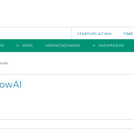
STARTUPS AT HHI
TIME
HE
NEWS
VERANSTALTUNGEN
SHOWROOMS
ÜBERSICHT
ÜBERSICHT
Ü
lowAI
NACHRICHTEN
KOMMUNIKATION & NETZE
PRESSEMITTEILUNGEN
SCIENCE
JAHRESB
CINIQ
U
TECH SPACE
S
lowAI
Applikationen
Archiv
Drahtlose Kommunikation und Netze
2025
logies
Photonische Netze und Systeme
2024
2023
2022
2021