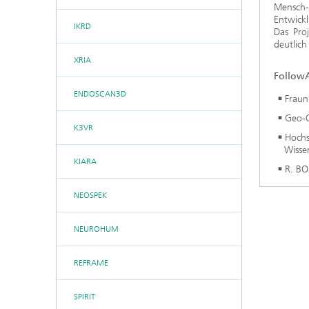
Mensch-
Entwick
IKRD
Das Pro
deutlich
XRIA
FollowA
ENDOSCAN3D
Fraun
Geo-O
K3VR
Hoch
Wisse
KIARA
R. BO
NEOSPEK
NEUROHUM
REFRAME
SPIRIT