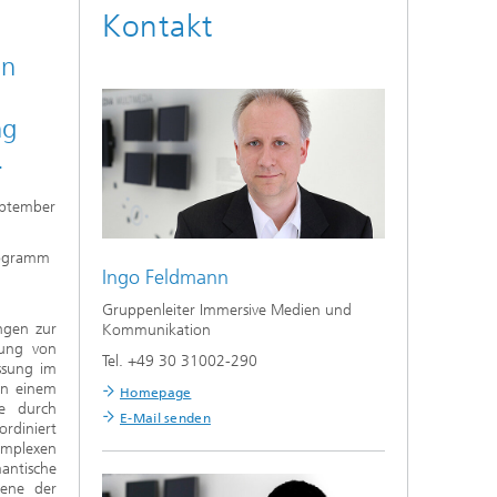
Kontakt
en
ng
.
eptember
rogramm
Ingo Feldmann
Gruppenleiter Immersive Medien und
ngen zur
Kommunikation
rung von
Tel. +49 30 31002-290
ssung im
in einem
Homepage
te durch
E-Mail senden
rdiniert
omplexen
antische
bene der