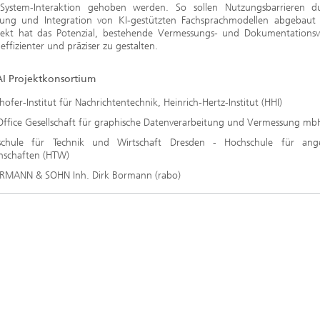
System-Interaktion gehoben werden. So sollen Nutzungsbarrieren d
lung und Integration von KI-gestützten Fachsprachmodellen abgebaut
jekt hat das Potenzial, bestehende Vermessungs- und Dokumentations
 effizienter und präziser zu gestalten.
I Projektkonsortium
hofer-Institut für Nachrichtentechnik, Heinrich-Hertz-Institut (HHI)
ffice Gesellschaft für graphische Datenverarbeitung und Vermessung mb
schule für Technik und Wirtschaft Dresden - Hochschule für ang
nschaften (HTW)
RMANN & SOHN Inh. Dirk Bormann (rabo)