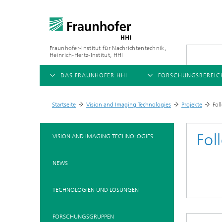
Fraunhofer-Institut für Nachrichtentechnik,
Heinrich-Hertz-Institut, HHI
DAS FRAUNHOFER HHI
FORSCHUNGSBEREIC
ÜBERSICHT
ÜBERSICHT
Startseite
Vision and Imaging Technologies
Projekte
Fol
>
>
>
ÜBER UNS
AI & VIDEO
FORSCHUNGSFELDER
Fol
VISION AND IMAGING TECHNOLOGIES
Herausforderungen und
Videokommunikation und 
Mobilität
Mission
NEWS
Vision and Imaging Techno
Kompression
Organisationsplan
Künstliche Intelligenz
Multimedia
TECHNOLOGIEN UND LÖSUNGEN
Leitung
Digitaler Zwilling
Forschungsbereiche
FORSCHUNGSGRUPPEN
5G, Fiber and Beyond