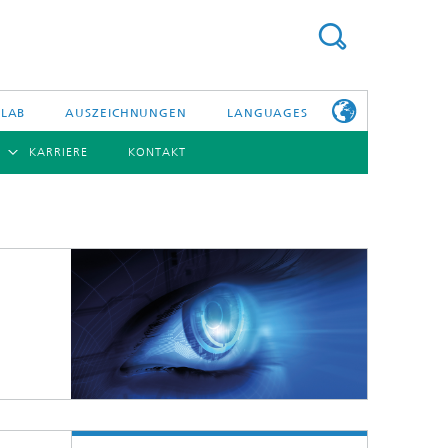
 LAB
AUSZEICHNUNGEN
LANGUAGES
KARRIERE
KONTAKT
ENGLISH
BERSICHT
日本語
ERICHTE
NSERE
PHOTONISCHE KOMPONENTEN & SYSTEME
WEITERE
TELLEN
INFOS ZUM
FRAUNHOFER
HHI ALS
ARBEITGEBER
Hybride Integration und Sensorik
InP und HF
Technologie und Infrastruktur
Faseroptische Sensorsysteme