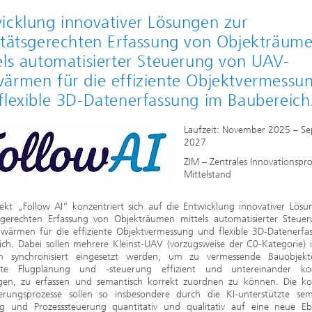
2020
icklung innovativer Lösungen zur
itätsgerechten Erfassung von Objekträum
els automatisierter Steuerung von UAV-
ärmen für die effiziente Objektvermessu
flexible 3D-Datenerfassung im Baubereich
Laufzeit: November 2025 – S
2027
ZIM – Zentrales Innovationsp
Mittelstand
jekt „Follow AI“ konzentriert sich auf die Entwicklung innovativer Lösu
tsgerechten Erfassung von Objekträumen mittels automatisierter Steue
wärmen für die effiziente Objektvermessung und flexible 3D-Datenerfa
ich. Dabei sollen mehrere Kleinst-UAV (vorzugsweise der C0-Kategorie) 
 synchronisiert eingesetzt werden, um zu vermessende Bauobjek
rte Flugplanung und -steuerung effizient und untereinander koo
egen, zu erfassen und semantisch korrekt zuordnen zu können. Die k
zierungsprozesse sollen so insbesondere durch die KI-unterstützte sem
ng und Prozesssteuerung quantitativ und qualitativ auf eine neue E