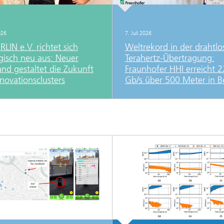
026
7. Juli 2026
LIN e.V. richtet sich
Weltrekord in der drahtlo
egisch neu aus: Neuer
Terahertz-Übertragung:
and gestaltet die Zukunft
Fraunhofer HHI erreicht 2
novationsclusters
Gb/s über 500 Meter in Be