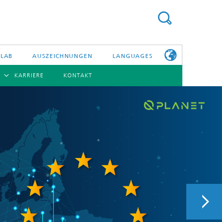
 LAB
AUSZEICHNUNGEN
LANGUAGES
KARRIERE
KONTAKT
ENGLISH
BERSICHT
日本語
ERICHTE
NSERE
PHOTONISCHE KOMPONENTEN & SYSTEME
WEITERE
TELLEN
INFOS ZUM
FRAUNHOFER
HHI ALS
ARBEITGEBER
Hybride Integration und Sensorik
InP und HF
Technologie und Infrastruktur
Faseroptische Sensorsysteme