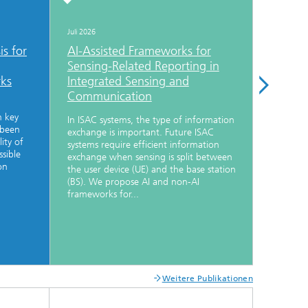
Juli 2026
Juni 2026
is for
AI-Assisted Frameworks for
Deep U
Sensing-Related Reporting in
POCs f
rks
Integrated Sensing and
Transm
Communication
Misali
m key
In ISAC systems, the type of information
DU-S-POC
 been
exchange is important. Future ISAC
transmiss
lity of
systems require efficient information
phase mi
ssible
exchange when sensing is split between
points. B
on
the user device (UE) and the base station
variance
(BS). We propose AI and non-AI
with dee
frameworks for...
consisten
Weitere Publikationen