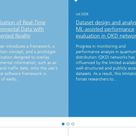
Juli 2026
isation of Real-Time
Dataset design and analys
onmental Data with
ML-assisted performance
nted Reality
evaluation in QKD netwo
per introduces a framework, a
Progress in monitoring and
sation concept, and a prototype
performance analysis in quantu
ication designed to overlay
distribution (QKD) networks has
mental information, such as air
influenced by the limited availabi
 and traffic data, onto the user’s
well-structured and publicly acce
he software framework is
datasets. As a result, this limitati
of easily...
forces researchers to...