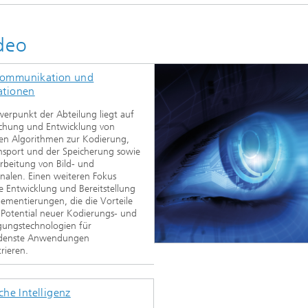
deo
ommunikation und
ationen
erpunkt der Abteilung liegt auf
schung und Entwicklung von
ten Algorithmen zur Kodierung,
nsport und der Speicherung sowie
rbeitung von Bild- und
nalen. Einen weiteren Fokus
ie Entwicklung und Bereitstellung
ementierungen, die die Vorteile
Potential neuer Kodierungs- und
gungstechnologien für
edenste Anwendungen
rieren.
che Intelligenz