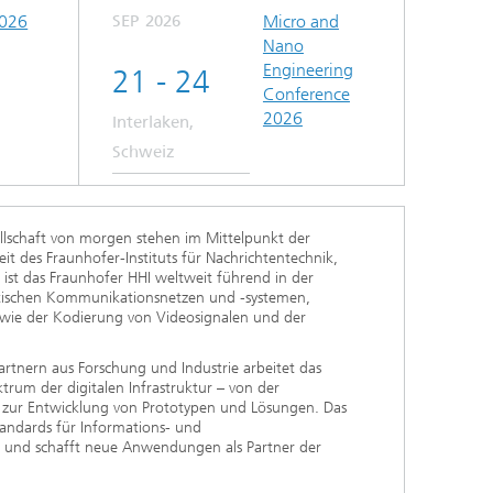
026
SEP
2026
Micro and
Nano
Engineering
21 - 24
Conference
2026
Interlaken,
Schweiz
ellschaft von morgen stehen im Mittelpunkt der
t des Fraunhofer-Instituts für Nachrichtentechnik,
i ist das Fraunhofer HHI weltweit führend in der
tischen Kommunikationsnetzen und -systemen,
owie der Kodierung von Videosignalen und der
rtnern aus Forschung und Industrie arbeitet das
rum der digitalen Infrastruktur – von der
 zur Entwicklung von Prototypen und Lösungen. Das
Standards für Informations- und
 und schafft neue Anwendungen als Partner der