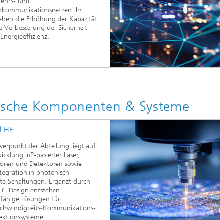
kehrs- und
tenkommunikationsnetzen. Im
ehen die Erhöhung der Kapazität
e Verbesserung der Sicherheit
Energieeffizienz.
nische Komponenten & Systeme
d HF
erpunkt der Abteilung liegt auf
icklung InP-basierter Laser,
oren und Detektoren sowie
tegration in photonisch
rte Schaltungen. Ergänzt durch
IC-Design entstehen
sfähige Lösungen für
chwindigkeits-Kommunikations-
ektionssysteme.