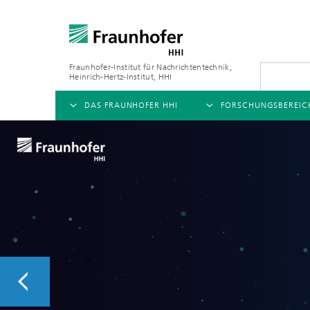
Fraunhofer-Institut für Nachrichtentechnik,
Heinrich-Hertz-Institut, HHI
DAS FRAUNHOFER HHI
FORSCHUNGSBEREIC
ÜBERSICHT
ÜBERSICHT
ÜBER UNS
AI & VIDEO
FORSCHUNGSFELDER
Herausforderungen und
Videokommunikation und 
Mobilität
Mission
Vision and Imaging Techno
Kompression
Organisationsplan
Künstliche Intelligenz
Multimedia
Leitung
Digitaler Zwilling
Forschungsbereiche
5G, Fiber and Beyond