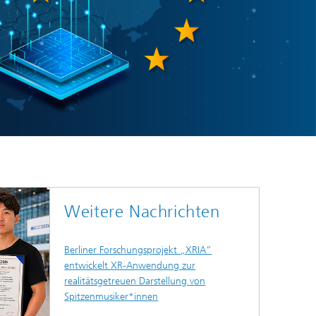
Weitere Nachrichten
Berliner Forschungsprojekt „XRIA“
entwickelt XR-Anwendung zur
realitätsgetreuen Darstellung von
Spitzenmusiker*innen