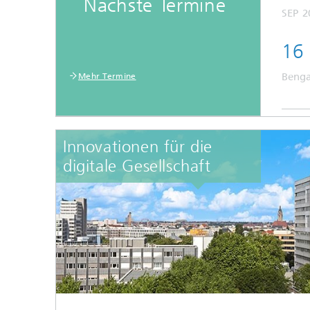
Nächste Termine
SEP
2
16 
Benga
Mehr Termine
Innovationen für die
digitale Gesellschaft