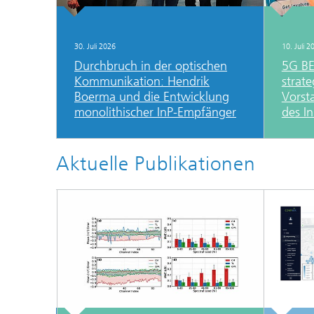
30. Juli 2026
10. Juli 2
Durchbruch in der optischen
5G BER
Kommunikation: Hendrik
strat
Boerma und die Entwicklung
Vorst
monolithischer InP-Empfänger
des In
Aktuelle Publikationen