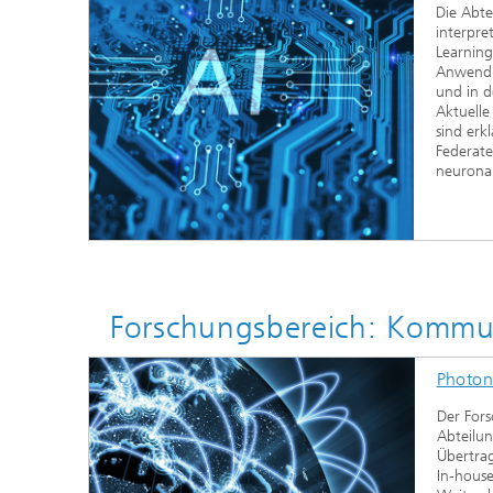
Die Abte
interpre
Learning
Anwendu
und in d
Aktuell
sind erkl
Federat
neurona
Forschungsbereich: Kommu
Photon
Der For
Abteilun
Übertrag
In-house