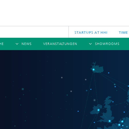
STARTUPS AT HHI
TIME
HE
NEWS
VERANSTALTUNGEN
SHOWROOMS
ÜBERSICHT
ÜBERSICHT
Ü
NACHRICHTEN
KOMMUNIKATION & NETZE
PRESSEMITTEILUNGEN
SCIENCE
JAHRESB
CINIQ
U
TECH SPACE
S
Applikationen
Archiv
Drahtlose Kommunikation und Netze
2025
logies
Photonische Netze und Systeme
2024
2023
2022
2021