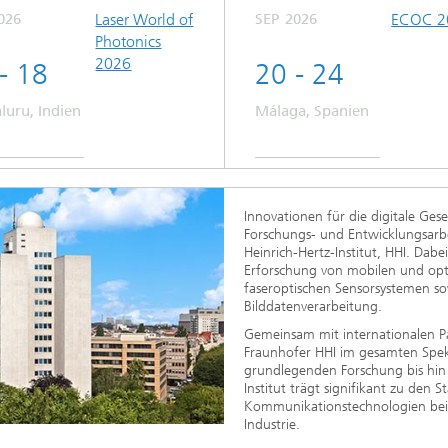
026
Laser World of
SEP
2026
ECOC 2
Photonics
2026
- 18
20 - 24
luru, Indien
Málaga, Spanien
Innovationen für die digitale Ges
Forschungs- und Entwicklungsarbei
Heinrich-Hertz-Institut, HHI. Dabe
Erforschung von mobilen und op
faseroptischen Sensorsystemen s
Bilddatenverarbeitung.
Gemeinsam mit internationalen Pa
Fraunhofer HHI im gesamten Spekt
grundlegenden Forschung bis hin
Institut trägt signifikant zu den 
Kommunikationstechnologien bei
Industrie.