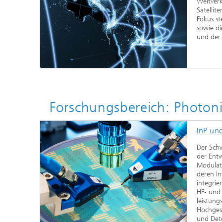
Weitver
Satelli
Fokus st
sowie di
und der 
Forschungsbereich: Photo
InP un
Der Schw
der Entw
Modulat
deren In
integrie
HF- und 
leistung
Hochges
und Det