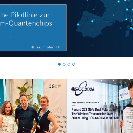
2020
e Pilotlinie zur
tom-Quantenchips
© Fraunhofer HHI