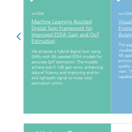
Juli 2026
Juni 2026
 3D
Machine Learning Assisted
Visual
Digital Twin Framework for
Envir
igned
Improved EDFA Gain and QoT
Augme
ch
Estimation
This pa
visuali
ically
We propose a hybrid digital twin using
AR appl
ace, yet,
GNPy with ML-assisted EDFA models for
environ
minantly
accurate QoT estimation. The models
quality
g insights
achieve sub-0.1dB gain error, enhancing
view. T
g. We
data ef ficiency and improving end-to-
capable 
dy
end lightpath signal-to-noise ratio
estimation within...