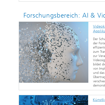
Forschungsbereich: AI & Vi
Videok
Applik
Der Schw
der For
effizien
zum Tra
zur Vera
Videosig
bildet d
von Impl
und das 
Übertra
verschi
demonst
Künstli