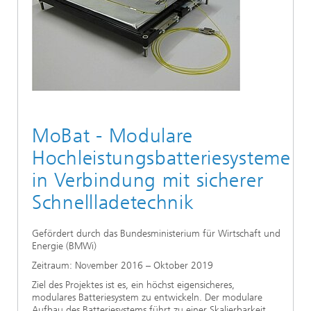
Ethikkommission
Künstliche Intelligenz
Photonische Komponenten & Systeme
TIME LAB
Faseroptische Sensorsysteme
2022
Kooperationen
Medizintechnik
AUSZEICHNUNGEN
2021
Industrie
Geschichte des HHI
Forschungsfabrik Mikroelektronik Deutschland (FMD)
2020
Sensorik
Leistungszentrum Digitale Vernetzung
Biografie von Heinrich Hertz
MoBat - Modulare
Sicherheit
Hochleistungsbatteriesysteme
Die wichtigsten Experimente von Heinrich Hertz
in Verbindung mit sicherer
Quantentechnologien
90 Jahre HHI
Schnellladetechnik
Gefördert durch das Bundesministerium für Wirtschaft und
Energie (BMWi)
Zeitraum: November 2016 – Oktober 2019
Ziel des Projektes ist es, ein höchst eigensicheres,
modulares Batteriesystem zu entwickeln. Der modulare
Aufbau des Batteriesystems führt zu einer Skalierbarkeit