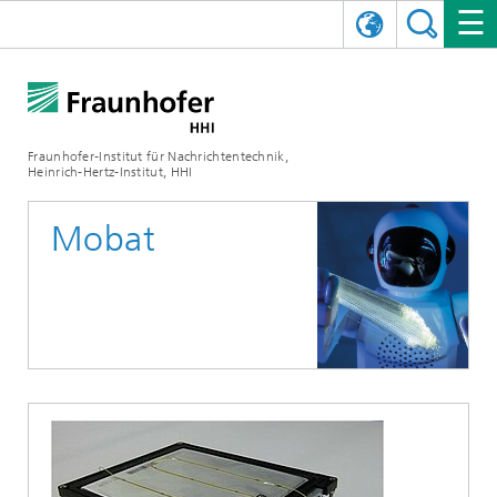
ENGLISH
DAS FRAUNHOFER HHI
日本語
FORSCHUNGSBEREICHE
ÜBER UNS
Fraunhofer-Institut für Nachrichtentechnik,
Heinrich-Hertz-Institut, HHI
NEWS
FORSCHUNGSFELDER
AI & VIDEO
Herausforderungen und Mission
Mobat
Organisationsplan
VERANSTALTUNGEN
KOMMUNIKATION & NETZE
NACHRICHTEN
Mobilität
Videokommunikation und Applikationen
Leitung
SHOWROOMS
Kompression
Vision and Imaging Technologies
PHOTONISCHE KOMPONENTEN & SYSTEME
PRESSEMITTEILUNGEN
Drahtlose Kommunikation und Netze
Archiv
Forschungsbereiche
Multimedia
Künstliche Intelligenz
KARRIERE
JAHRESBERICHTE
SCIENCE TECH SPACE
Photonische Netze und Systeme
Hybride Integration und Sensorik
2025
Qualitätsmanagement
Digitaler Zwilling
AI & Video
CINIQ
KONTAKT
UNSERE STELLEN
InP und HF
2024
Kuratorium
5G, Fiber and Beyond
Kommunikation & Netze
STARTUPS AT HHI
WEITERE INFOS ZUM FRAUNHOFER HHI ALS ARBEITGEBER
Technologie und Infrastruktur
2023