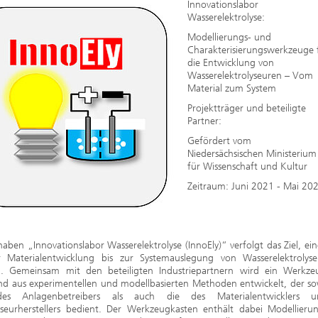
2020
Innovationslabor
Wasserelektrolyse:
Modellierungs- und
Charakterisierungswerkzeuge 
die Entwicklung von
Wasserelektrolyseuren – Vom
Material zum System
Projektträger und beteiligte
Partner:
Gefördert vom
Niedersächsischen Ministerium
für Wissenschaft und Kultur
Zeitraum: Juni 2021 - Mai 20
aben „Innovationslabor Wasserelektrolyse (InnoEly)“ verfolgt das Ziel, ei
 Materialentwicklung bis zur Systemauslegung von Wasserelektrolys
n. Gemeinsam mit den beteiligten Industriepartnern wird ein Werkze
nd aus experimentellen und modellbasierten Methoden entwickelt, der so
des Anlagenbetreibers als auch die des Materialentwicklers 
lyseurherstellers bedient. Der Werkzeugkasten enthält dabei Modellieru