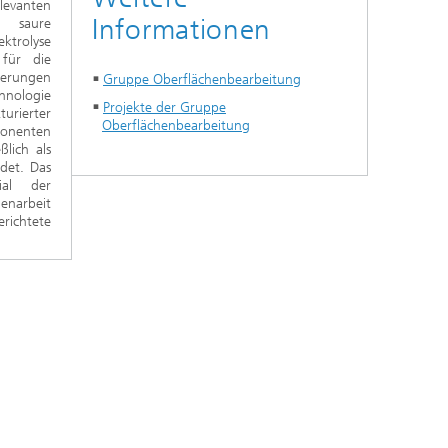
vanten
Informationen
e saure
ktrolyse
 für die
derungen
Gruppe Oberflächenbearbeitung
chnologie
Projekte der Gruppe
urierter
Oberflächenbearbeitung
ponenten
lich als
det. Das
ial der
enarbeit
ichtete