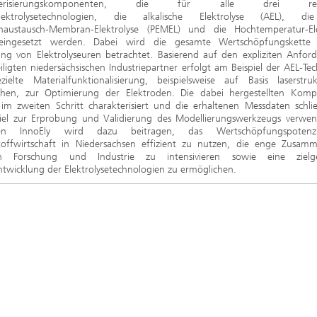
kterisierungskomponenten, die für alle drei rele
elektrolysetechnologien, die alkalische Elektrolyse (AEL), di
naustausch-Membran-Elektrolyse (PEMEL) und die Hochtemperatur-Ele
eingesetzt werden. Dabei wird die gesamte Wertschöpfungskette
lung von Elektrolyseuren betrachtet. Basierend auf den expliziten Anfor
iligten niedersächsischen Industriepartner erfolgt am Beispiel der AEL-Te
zielte Materialfunktionalisierung, beispielsweise auf Basis laserstrukt
chen, zur Optimierung der Elektroden. Die dabei hergestellten Kom
im zweiten Schritt charakterisiert und die erhaltenen Messdaten schließ
spiel zur Erprobung und Validierung des Modellierungswerkzeugs verwen
en InnoEly wird dazu beitragen, das Wertschöpfungspotenz
toffwirtschaft in Niedersachsen effizient zu nutzen, die enge Zusamm
en Forschung und Industrie zu intensivieren sowie eine zielger
twicklung der Elektrolysetechnologien zu ermöglichen.