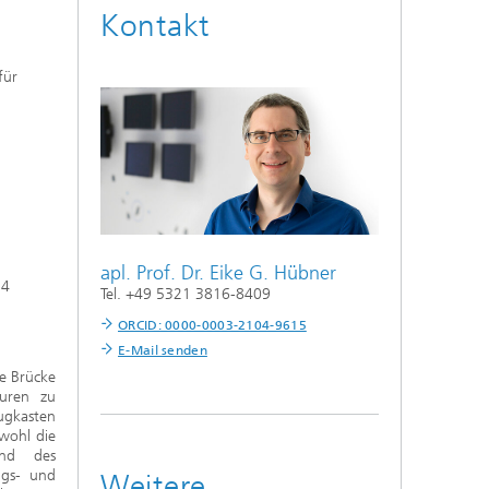
Kontakt
für
apl. Prof. Dr.
Eike G. Hübner
24
Tel. +49 5321 3816-8409
ORCID: 0000-0003-2104-9615
E-Mail senden
ne Brücke
euren zu
ugkasten
wohl die
und des
ngs- und
Weitere