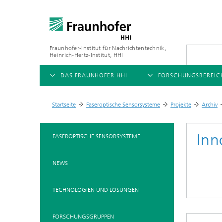
Fraunhofer-Institut für Nachrichtentechnik,
Heinrich-Hertz-Institut, HHI
DAS FRAUNHOFER HHI
FORSCHUNGSBEREIC
ÜBERSICHT
ÜBERSICHT
Startseite
Faseroptische Sensorsysteme
Projekte
Archiv
>
>
>
>
ÜBER UNS
AI & VIDEO
FORSCHUNGSFELDER
Inn
FASEROPTISCHE SENSORSYSTEME
Herausforderungen und
Videokommunikation und 
Mobilität
Mission
NEWS
Vision and Imaging Techno
Kompression
Organisationsplan
Künstliche Intelligenz
Multimedia
TECHNOLOGIEN UND LÖSUNGEN
Leitung
Digitaler Zwilling
Forschungsbereiche
FORSCHUNGSGRUPPEN
5G, Fiber and Beyond