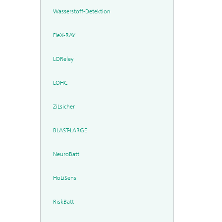
Wasserstoff-Detektion
FleX-RAY
LOReley
LOHC
ZiLsicher
BLAST-LARGE
NeuroBatt
HoLiSens
RiskBatt