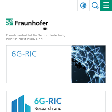
ENGLISH
DAS FRAUNHOFER HHI
日本語
FORSCHUNGSBEREICHE
ÜBER UNS
Fraunhofer-Institut für Nachrichtentechnik,
Heinrich-Hertz-Institut, HHI
NEWS
FORSCHUNGSFELDER
AI & VIDEO
Herausforderungen und Mission
6G-RIC
Organisationsplan
VERANSTALTUNGEN
KOMMUNIKATION & NETZE
NACHRICHTEN
Mobilität
Videokommunikation und Applikationen
Leitung
SHOWROOMS
Kompression
Vision and Imaging Technologies
PHOTONISCHE KOMPONENTEN & SYSTEME
PRESSEMITTEILUNGEN
Drahtlose Kommunikation und Netze
Archiv
Forschungsbereiche
Multimedia
Künstliche Intelligenz
KARRIERE
JAHRESBERICHTE
SCIENCE TECH SPACE
Photonische Netze und Systeme
Hybride Integration und Sensorik
2025
Qualitätsmanagement
Digitaler Zwilling
AI & Video
CINIQ
KONTAKT
UNSERE STELLEN
InP und HF
2024
Kuratorium
5G, Fiber and Beyond
Kommunikation & Netze
STARTUPS AT HHI
WEITERE INFOS ZUM FRAUNHOFER HHI ALS ARBEITGEBER
Technologie und Infrastruktur
2023