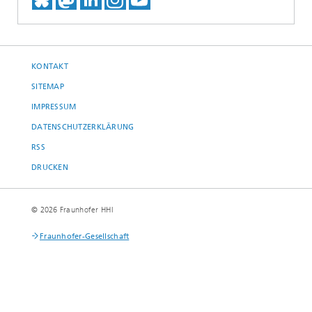
TREFFEN SIE UNS AUF BLUESKY
TREFFEN SIE UNS AUF MAST
TREFFEN SIE UNS BEI LINK
BESUCHEN SIE UNSER I
UNSER VIDEO-CHANN
KONTAKT
SITEMAP
IMPRESSUM
DATENSCHUTZERKLÄRUNG
RSS
DRUCKEN
© 2026 Fraunhofer HHI
Fraunhofer-Gesellschaft