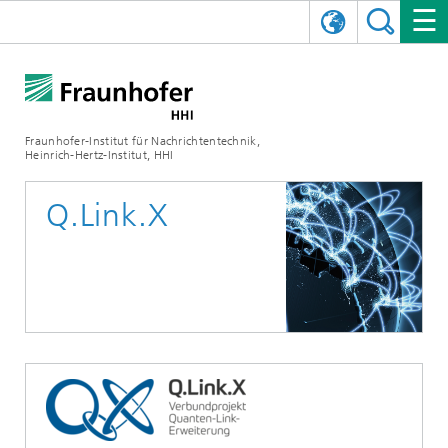
ENGLISH
DAS FRAUNHOFER HHI
日本語
FORSCHUNGSBEREICHE
ÜBER UNS
Fraunhofer-Institut für Nachrichtentechnik,
Heinrich-Hertz-Institut, HHI
NEWS
FORSCHUNGSFELDER
AI & VIDEO
Herausforderungen und Mission
Q.Link.X
Organisationsplan
VERANSTALTUNGEN
KOMMUNIKATION & NETZE
NACHRICHTEN
Mobilität
Videokommunikation und Applikationen
Leitung
SHOWROOMS
Kompression
Vision and Imaging Technologies
PHOTONISCHE KOMPONENTEN & SYSTEME
PRESSEMITTEILUNGEN
Drahtlose Kommunikation und Netze
Archiv
Forschungsbereiche
Multimedia
Künstliche Intelligenz
KARRIERE
JAHRESBERICHTE
SCIENCE TECH SPACE
Photonische Netze und Systeme
Hybride Integration und Sensorik
2025
Qualitätsmanagement
Digitaler Zwilling
AI & Video
CINIQ
KONTAKT
UNSERE STELLEN
InP und HF
2024
Kuratorium
5G, Fiber and Beyond
Kommunikation & Netze
STARTUPS AT HHI
WEITERE INFOS ZUM FRAUNHOFER HHI ALS ARBEITGEBER
Technologie und Infrastruktur
2023