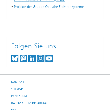
Projekte der Gruppe Optische Freistrahlsysteme
Folgen Sie uns
TREFFEN SIE UNS AUF BLUESKY
TREFFEN SIE UNS AUF MAST
TREFFEN SIE UNS BEI LINK
BESUCHEN SIE UNSER I
UNSER VIDEO-CHANN
KONTAKT
SITEMAP
IMPRESSUM
DATENSCHUTZERKLÄRUNG