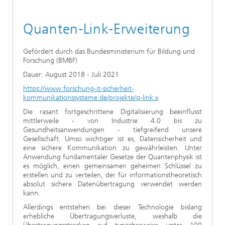
Ethikkommission
Künstliche Intelligenz
Photonische Komponenten & Systeme
TIME LAB
Faseroptische Sensorsysteme
2022
Quanten-Link-Erweiterung
Kooperationen
Medizintechnik
AUSZEICHNUNGEN
2021
Gefördert durch das Bundesministerium für Bildung und
Industrie
Forschung (BMBF
)
Geschichte des HHI
Forschungsfabrik Mikroelektronik Deutschland (FMD)
2020
Dauer: August 2018 - Juli 2021
Sensorik
Leistungszentrum Digitale Vernetzung
Biografie von Heinrich Hertz
https://www.forschung-it-sicherheit-
kommunikationssysteme.de/projekte/q-link.x
Sicherheit
Die wichtigsten Experimente von Heinrich Hertz
Die rasant fortgeschrittene Digitalisierung beeinflusst
mittlerweile - von Industrie 4.0 bis zu
Gesundheitsanwendungen - tiefgreifend unsere
Quantentechnologien
90 Jahre HHI
Gesellschaft. Umso wichtiger ist es, Datensicherheit und
eine sichere Kommunikation zu gewährleisten. Unter
Anwendung fundamentaler Gesetze der Quantenphysik ist
es möglich, einen gemeinsamen geheimen Schlüssel zu
erstellen und zu verteilen, der für informationstheoretisch
absolut sichere Datenübertragung verwendet werden
kann.
Allerdings entstehen bei dieser Technologie bislang
erhebliche Übertragungsverluste, weshalb die