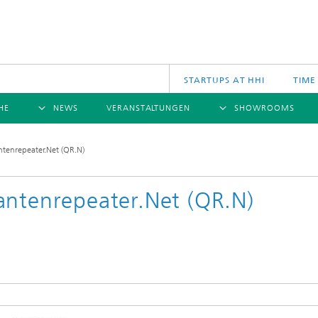
STARTUPS AT HHI
TIME
HE
NEWS
VERANSTALTUNGEN
SHOWROOMS
ÜBERSICHT
ÜBERSICHT
Ü
tenrepeater.Net (QR.N)
NACHRICHTEN
KOMMUNIKATION & NETZE
PRESSEMITTEILUNGEN
SCIENCE
JAHRESB
CINIQ
U
TECH SPACE
S
ntenrepeater.Net (QR.N)
Applikationen
Archiv
Drahtlose Kommunikation und Netze
2025
logies
Photonische Netze und Systeme
2024
2023
2022
2021