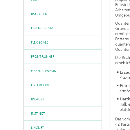
Entwick
Arbeiten
B5G-OPEN
Umgebun
Quantenn
ESSENCE-6GM
Grundla
ermöglic
Entfernu
FLEX SCALE
quantenb
Quanten
FRONT-RUNNER
Die Rea
erheblic
GREENICT@FMD
Erze
Präzi
HYPERCORE
Einr
ermög
Hard
IDEALIST
Halbl
platt
INSTINCT
Das vom
42 Part
LINCNET
außerha