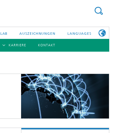
 LAB
AUSZEICHNUNGEN
LANGUAGES
KARRIERE
KONTAKT
ENGLISH
BERSICHT
日本語
ERICHTE
NSERE
PHOTONISCHE KOMPONENTEN & SYSTEME
WEITERE
TELLEN
INFOS ZUM
FRAUNHOFER
HHI ALS
ARBEITGEBER
Hybride Integration und Sensorik
InP und HF
Technologie und Infrastruktur
Faseroptische Sensorsysteme