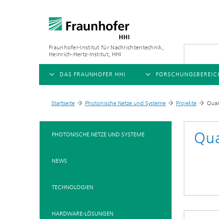
Fraunhofer-Institut für Nachrichtentechnik,
Heinrich-Hertz-Institut, HHI
DAS FRAUNHOFER HHI
FORSCHUNGSBEREIC
ÜBERSICHT
ÜBERSICHT
Startseite
Photonische Netze und Systeme
Projekte
Quan
>
>
>
ÜBER UNS
AI & VIDEO
FORSCHUNGSFELDER
Qua
PHOTONISCHE NETZE UND SYSTEME
Herausforderungen und
Videokommunikation und 
Mobilität
Mission
NEWS
Vision and Imaging Techno
Kompression
Organisationsplan
Künstliche Intelligenz
Multimedia
TECHNOLOGIEN
Leitung
Digitaler Zwilling
Forschungsbereiche
HARDWARE-LÖSUNGEN
5G, Fiber and Beyond