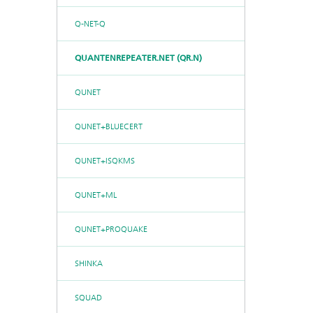
Q-NET-Q
QUANTENREPEATER.NET (QR.N)
QUNET
QUNET+BLUECERT
QUNET+ISQKMS
QUNET+ML
QUNET+PROQUAKE
SHINKA
SQUAD