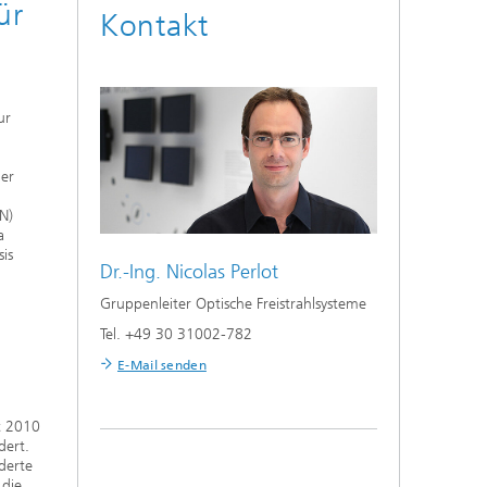
ür
Kontakt
ur
ier
N)
a
is
Dr.-Ing.
Nicolas Perlot
Gruppenleiter Optische Freistrahlsysteme
Tel. +49 30 31002-782
E-Mail senden
it 2010
dert.
derte
 die