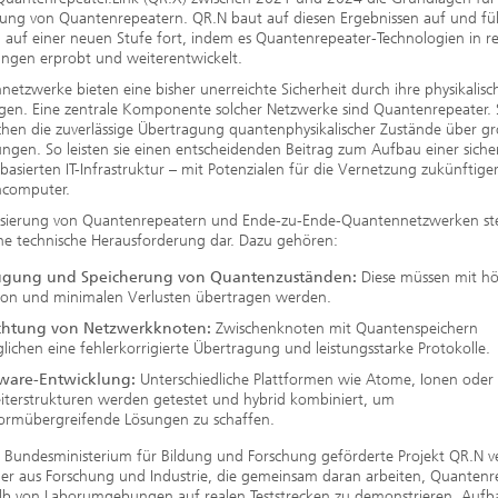
lung von Quantenrepeatern. QR.N baut auf diesen Ergebnissen auf und füh
 auf einer neuen Stufe fort, indem es Quantenrepeater-Technologien in r
gen erprobt und weiterentwickelt.
etzwerke bieten eine bisher unerreichte Sicherheit durch ihre physikalisc
gen. Eine zentrale Komponente solcher Netzwerke sind Quantenrepeater. 
hen die zuverlässige Übertragung quantenphysikalischer Zustände über g
ngen. So leisten sie einen entscheidenden Beitrag zum Aufbau einer siche
asierten IT-Infrastruktur – mit Potenzialen für die Vernetzung zukünftige
computer.
lisierung von Quantenrepeatern und Ende-zu-Ende-Quantennetzwerken stel
he technische Herausforderung dar. Dazu gehören:
ugung und Speicherung von Quantenzuständen:
Diese müssen mit hö
sion und minimalen Verlusten übertragen werden.
ichtung von Netzwerkknoten:
Zwischenknoten mit Quantenspeichern
lichen eine fehlerkorrigierte Übertragung und leistungsstarke Protokolle.
ware-Entwicklung:
Unterschiedliche Plattformen wie Atome, Ionen oder
eiterstrukturen werden getestet und hybrid kombiniert, um
formübergreifende Lösungen zu schaffen.
 Bundesministerium für Bildung und Forschung geförderte Projekt QR.N v
ner aus Forschung und Industrie, die gemeinsam daran arbeiten, Quantenr
lb von Laborumgebungen auf realen Teststrecken zu demonstrieren. Auf