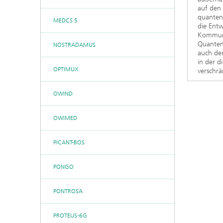
auf den 
quanteng
MEDCS.5
die Entw
Kommunik
Quanten
NOSTRADAMUS
auch de
in der d
OPTIMUX
verschr
OWIND
OWIMED
PICANT-BOS
PONGO
PONTROSA
PROTEUS-6G