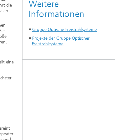
Weitere
rt die
ealen
Informationen
hen
Gruppe Optische Freistrahlsysteme
Sie
roße
Projekte der Gruppe Optischer
ren,
Freistrahlsysteme
r
lt eine
chster
ereint
epeater
bauend