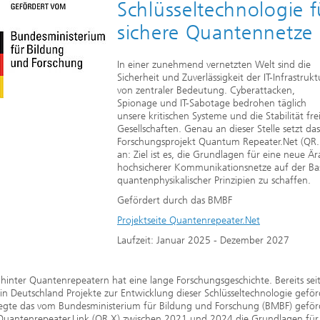
2020
Schlüsseltechnologie f
sichere Quantennetze
In einer zunehmend vernetzten Welt sind die
Sicherheit und Zuverlässigkeit der IT-Infrastrukt
von zentraler Bedeutung. Cyberattacken,
Spionage und IT-Sabotage bedrohen täglich
unsere kritischen Systeme und die Stabilität fre
Gesellschaften. Genau an dieser Stelle setzt das
Forschungsprojekt Quantum Repeater.Net (QR.
an: Ziel ist es, die Grundlagen für eine neue Är
hochsicherer Kommunikationsnetze auf der Bas
quantenphysikalischer Prinzipien zu schaffen.
Gefördert durch das BMBF
Projektseite Quantenrepeater.Net
Laufzeit: Januar 2025 - Dezember 2027
 hinter Quantenrepeatern hat eine lange Forschungsgeschichte. Bereits se
n Deutschland Projekte zur Entwicklung dieser Schlüsseltechnologie geför
legte das vom Bundesministerium für Bildung und Forschung (BMBF) geför
 Quantenrepeater.Link (QR.X) zwischen 2021 und 2024 die Grundlagen für