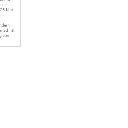
eine
QR.N ist
ondern
 Schritt
ng von