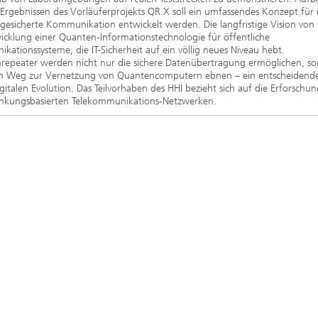
Ergebnissen des Vorläuferprojekts QR.X soll ein umfassendes Konzept für 
esicherte Kommunikation entwickelt werden. Die langfristige Vision von 
icklung einer Quanten-Informationstechnologie für öffentliche
ationssysteme, die IT-Sicherheit auf ein völlig neues Niveau hebt.
repeater werden nicht nur die sichere Datenübertragung ermöglichen, s
n Weg zur Vernetzung von Quantencomputern ebnen – ein entscheidender
igitalen Evolution. Das Teilvorhaben des HHI bezieht sich auf die Erforschu
änkungsbasierten Telekommunikations-Netzwerken.