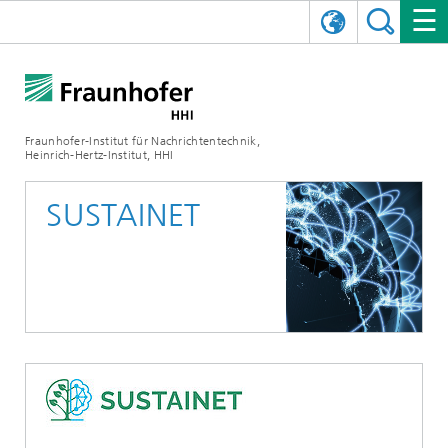
ENGLISH
DAS FRAUNHOFER HHI
日本語
FORSCHUNGSBEREICHE
ÜBER UNS
Fraunhofer-Institut für Nachrichtentechnik,
Heinrich-Hertz-Institut, HHI
NEWS
FORSCHUNGSFELDER
AI & VIDEO
Herausforderungen und Mission
SUSTAINET
Organisationsplan
VERANSTALTUNGEN
KOMMUNIKATION & NETZE
NACHRICHTEN
Mobilität
Videokommunikation und Applikationen
Leitung
SHOWROOMS
Kompression
Vision and Imaging Technologies
PHOTONISCHE KOMPONENTEN & SYSTEME
PRESSEMITTEILUNGEN
Drahtlose Kommunikation und Netze
Archiv
Forschungsbereiche
Multimedia
Künstliche Intelligenz
KARRIERE
JAHRESBERICHTE
SCIENCE TECH SPACE
Photonische Netze und Systeme
Hybride Integration und Sensorik
2025
Qualitätsmanagement
Digitaler Zwilling
AI & Video
CINIQ
KONTAKT
UNSERE STELLEN
InP und HF
2024
Kuratorium
5G, Fiber and Beyond
Kommunikation & Netze
STARTUPS AT HHI
WEITERE INFOS ZUM FRAUNHOFER HHI ALS ARBEITGEBER
Technologie und Infrastruktur
2023