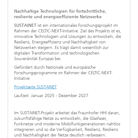
Ethikkommission
Künstliche Intelligenz
Photonische Komponenten & Systeme
TIME LAB
Faseroptische Sensorsysteme
2022
Nachhaltige Technologien für fortschrittliche,
resiliente und energieeffiziente Netzwerke
Kooperationen
Medizintechnik
AUSZEICHNUNGEN
2021
SUSTAINET
ist ein internationales Forschungsprojekt im
Rahmen der CELTIC-NEXT-Initiative. Ziel des Projekts ist es,
innovative Technologien und Lösungen zu entwickeln, die
Industrie
Geschichte des HHI
Forschungsfabrik Mikroelektronik Deutschland (FMD)
2020
Resilienz, Energieeffizienz und Nachhaltigkeit von
Netzwerken steigern. Es trägt damit wesentlich zur
Sensorik
Leistungszentrum Digitale Vernetzung
digitalen Transformation und technologischen
Biografie von Heinrich Hertz
Souveränität Europas bei.
Sicherheit
Gefördert durch Nationale und europäische
Die wichtigsten Experimente von Heinrich Hertz
Forschungsprogramme im Rahmen der CELTIC-NEXT-
Initiative
Quantentechnologien
90 Jahre HHI
Projektseite SUSTAINET
Laufzeit: Januar 2025 - Dezember 2027
Im SUSTAINET-Projekt arbeitet das Fraunhofer HHI daran,
zukunftsfähige Netze zu entwickeln, die Glasfaser,
Funknetze und moderne Mobilfunkgenerationen nahtlos
integrieren und so die Verfügbarkeit, Resilienz, Resilienz
und Nachhaltigkeit der Netze deutlich verbessern.