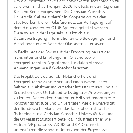
Um die Praxistauglichkeit der entwickelten Technologien zu
validieren, sind ab Frühjahr 2026 Feldtests in den Regionen
Kiel und Berlin vorgesehen. Die Christian-Albrechts-
Universität Kiel stellt hierfür in Kooperation mit den
Stadtwerken Kiel ein Glasfasernetz zur Verfügung, auf
dem die kohärenten OTDR-Systeme getestet werden.
Diese sollen in der Lage sein, zusätzlich zur
Datenübertragung Informationen wie Bewegungen und
Vibrationen in der Nähe der Glasfasern zu erfassen.
In Berlin liegt der Fokus auf der Erprobung neuartiger
Transmitter und Empfänger im O-Band sowie
energieeffizienten Algorithmen für datenintensive
Anwendungen wie 8K-Videokonferenzen.
Das Projekt zielt darauf ab, Netzsicherheit und
Energieeffizienz zu vereinen und einen wesentlichen
Beitrag zur Absicherung kritischer Infrastrukturen und zur
Reduktion des CO₂-Fußabdrucks digitaler Anwendungen
zu leisten. Neben dem Fraunhofer HHI sind renommierte
Forschungsinstitute und Universitäten wie die Universität
der Bundeswehr München, das Karlsruher Institut für
Technologie, die Christian-Albrechts-Universität Kiel und
die Universität Stuttgart beteiligt. Industriepartner wie
Adtran, VPIphotonics, ADDIX und CAD connect
unterstützen die schnelle Umsetzung der Ergebnisse.