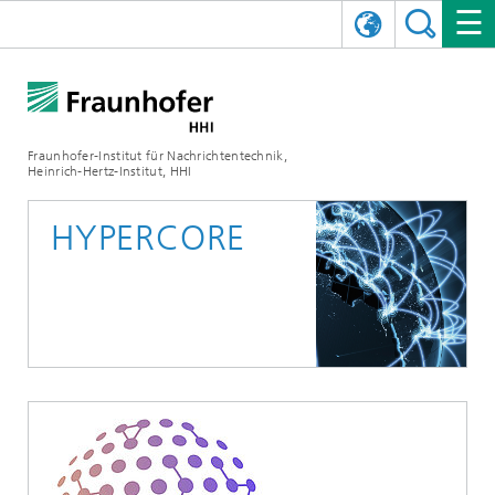
ENGLISH
DAS FRAUNHOFER HHI
日本語
FORSCHUNGSBEREICHE
ÜBER UNS
Fraunhofer-Institut für Nachrichtentechnik,
Heinrich-Hertz-Institut, HHI
NEWS
FORSCHUNGSFELDER
AI & VIDEO
Herausforderungen und Mission
HYPERCORE
Organisationsplan
VERANSTALTUNGEN
KOMMUNIKATION & NETZE
NACHRICHTEN
Mobilität
Videokommunikation und Applikationen
Leitung
SHOWROOMS
Kompression
Vision and Imaging Technologies
PHOTONISCHE KOMPONENTEN & SYSTEME
PRESSEMITTEILUNGEN
Drahtlose Kommunikation und Netze
Archiv
Forschungsbereiche
Multimedia
Künstliche Intelligenz
KARRIERE
JAHRESBERICHTE
SCIENCE TECH SPACE
Photonische Netze und Systeme
Hybride Integration und Sensorik
2025
Qualitätsmanagement
Digitaler Zwilling
AI & Video
CINIQ
KONTAKT
UNSERE STELLEN
InP und HF
2024
Kuratorium
5G, Fiber and Beyond
Kommunikation & Netze
STARTUPS AT HHI
WEITERE INFOS ZUM FRAUNHOFER HHI ALS ARBEITGEBER
Technologie und Infrastruktur
2023