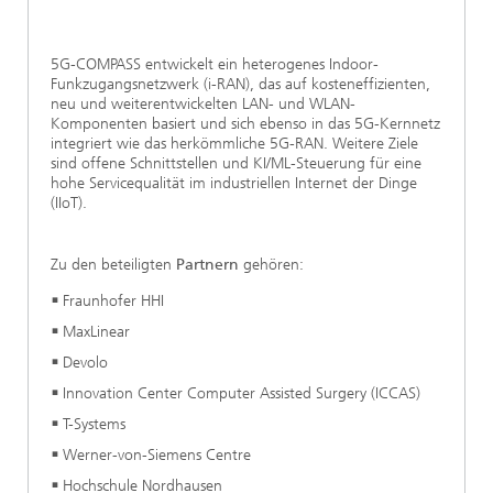
5G-COMPASS entwickelt ein heterogenes Indoor-
Funkzugangsnetzwerk (i-RAN), das auf kosteneffizienten,
neu und weiterentwickelten LAN- und WLAN-
Komponenten basiert und sich ebenso in das 5G-Kernnetz
integriert wie das herkömmliche 5G-RAN. Weitere Ziele
sind offene Schnittstellen und KI/ML-Steuerung für eine
hohe Servicequalität im industriellen Internet der Dinge
(IIoT).
Zu den beteiligten
Partnern
gehören:
Fraunhofer HHI
MaxLinear
Devolo
Innovation Center Computer Assisted Surgery (ICCAS)
T-Systems
Werner-von-Siemens Centre
Hochschule Nordhausen