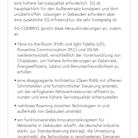
eine höhere Servicequalität erforderlich. 5G ist
hauptsächlich für den Außeneinsatz konzipiert und dort
unübertroffen. Lösungen in Gebäuden erfordern aber
eine zusätzliche 5G-Infrastruktur, die sehr kostspielig ist.
5G-COMPASS spricht diese Herausforderungen an, indem
es:
Fibre-to-the-Room (FttR) und light fidelity (LiFi),
Powerline Communication (PLC) und WLAN
weiterentwickelt, einschließlich der Vorentwicklung von
Chipsätzen, um höhere Anforderungen an Datenrate,
Energieeffizienz, Latenz und Benutzerfreundlichkeit zu
erfüllen.
eine disaggregierte Architektur (Open RAN) mit offenen
Schnittstellen und fortschrittlicher Steuerung anstrebt,
um die verfügbaren Netzwerkressourcen effizient zu
nutzen und eine höhere Servicequalität sicherzustellen.
nahtloses Roaming zwischen Technologien in und
außerhalb von Gebäuden anstrebt.
ein funktionierendes Innovationsökosystem für
Netzwerke in Gebäuden schafft, die deutsche Industrie
stärkt, zur Standardisierung beiträgt, die Umsetzung
vorantreibt, die Technologie in verschiedenen Szenarien