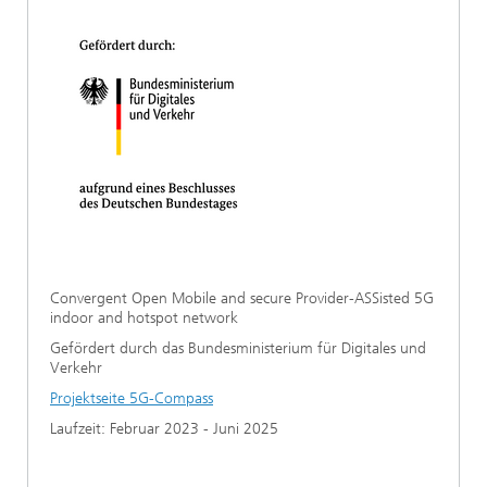
Ethikkommission
Künstliche Intelligenz
Photonische Komponenten & Systeme
TIME LAB
Faseroptische Sensorsysteme
2022
Kooperationen
Medizintechnik
AUSZEICHNUNGEN
2021
Industrie
Geschichte des HHI
Forschungsfabrik Mikroelektronik Deutschland (FMD)
2020
Sensorik
Leistungszentrum Digitale Vernetzung
Biografie von Heinrich Hertz
Sicherheit
Die wichtigsten Experimente von Heinrich Hertz
Quantentechnologien
90 Jahre HHI
Convergent Open Mobile and secure Provider-ASSisted 5G
indoor and hotspot network
Gefördert durch das Bundesministerium für Digitales und
Verkehr
Projektseite 5G-Compass
Laufzeit: Februar 2023 - Juni 2025