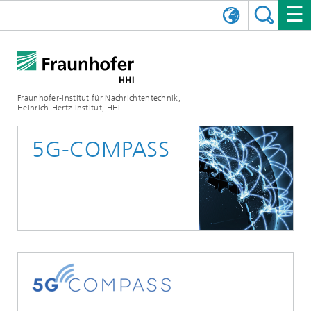
ENGLISH
DAS FRAUNHOFER HHI
日本語
FORSCHUNGSBEREICHE
ÜBER UNS
Fraunhofer-Institut für Nachrichtentechnik,
Heinrich-Hertz-Institut, HHI
NEWS
FORSCHUNGSFELDER
AI & VIDEO
Herausforderungen und Mission
5G-COMPASS
Organisationsplan
VERANSTALTUNGEN
KOMMUNIKATION & NETZE
NACHRICHTEN
Mobilität
Videokommunikation und Applikationen
Leitung
SHOWROOMS
Kompression
Vision and Imaging Technologies
PHOTONISCHE KOMPONENTEN & SYSTEME
PRESSEMITTEILUNGEN
Drahtlose Kommunikation und Netze
Archiv
Forschungsbereiche
Multimedia
Künstliche Intelligenz
KARRIERE
JAHRESBERICHTE
SCIENCE TECH SPACE
Photonische Netze und Systeme
Hybride Integration und Sensorik
2025
Qualitätsmanagement
Digitaler Zwilling
AI & Video
CINIQ
KONTAKT
UNSERE STELLEN
InP und HF
2024
Kuratorium
5G, Fiber and Beyond
Kommunikation & Netze
STARTUPS AT HHI
WEITERE INFOS ZUM FRAUNHOFER HHI ALS ARBEITGEBER
Technologie und Infrastruktur
2023