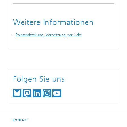
Weitere Informationen
-
Pressemitteilung: Vernetzung per Licht
Folgen Sie uns
TREFFEN SIE UNS AUF BLUESKY
TREFFEN SIE UNS AUF MAST
TREFFEN SIE UNS BEI LINK
BESUCHEN SIE UNSER I
UNSER VIDEO-CHANN
KONTAKT