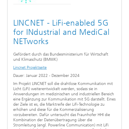
Ethikkommission
Künstliche Intelligenz
Photonische Komponenten & Systeme
TIME LAB
Faseroptische Sensorsysteme
2022
Kooperationen
Medizintechnik
LINCNET - LiFi-enabled 5G
AUSZEICHNUNGEN
2021
for INdustrial and MediCal
Industrie
Geschichte des HHI
Forschungsfabrik Mikroelektronik Deutschland (FMD)
2020
NETworks
Sensorik
Leistungszentrum Digitale Vernetzung
Biografie von Heinrich Hertz
Gefördert durch das Bundesministerium für Wirtschaft
und Klimaschutz (BMWK)
Sicherheit
Die wichtigsten Experimente von Heinrich Hertz
Lincnet Projektseite
Dauer: Januar 2022 - Dezember 2024
Quantentechnologien
90 Jahre HHI
Im Projekt LINCNET soll die drahtlose Kommunikation mit
Licht (LiFi) weiterentwickelt werden, sodass sie in
Anwendungen im medizinischen und industriellen Bereich
eine Ergänzung zur Kommunikation mit 5G darstellt. Eines
der Ziele ist es, die Marktreife der LiFi-Technologie zu
erhöhen und diese für die Kommerzialisierung
vorzubereiten. Dafür untersucht das Fraunhofer HHI die
Kombination der Datenübertragung über die
Stromleitung (engl. Powerline Communication) mit LiFi