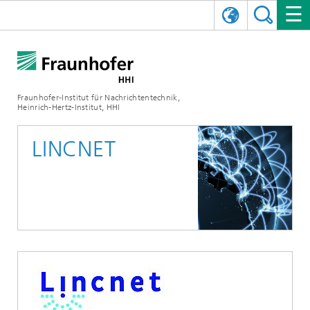
ENGLISH
DAS FRAUNHOFER HHI
日本語
FORSCHUNGSBEREICHE
ÜBER UNS
Fraunhofer-Institut für Nachrichtentechnik,
Heinrich-Hertz-Institut, HHI
NEWS
FORSCHUNGSFELDER
AI & VIDEO
Herausforderungen und Mission
LINCNET
Organisationsplan
VERANSTALTUNGEN
KOMMUNIKATION & NETZE
NACHRICHTEN
Mobilität
Videokommunikation und Applikationen
Leitung
SHOWROOMS
Kompression
Vision and Imaging Technologies
PHOTONISCHE KOMPONENTEN & SYSTEME
PRESSEMITTEILUNGEN
Drahtlose Kommunikation und Netze
Archiv
Forschungsbereiche
Multimedia
Künstliche Intelligenz
KARRIERE
JAHRESBERICHTE
SCIENCE TECH SPACE
Photonische Netze und Systeme
Hybride Integration und Sensorik
2025
Qualitätsmanagement
Digitaler Zwilling
AI & Video
CINIQ
KONTAKT
UNSERE STELLEN
InP und HF
2024
Kuratorium
5G, Fiber and Beyond
Kommunikation & Netze
STARTUPS AT HHI
WEITERE INFOS ZUM FRAUNHOFER HHI ALS ARBEITGEBER
Technologie und Infrastruktur
2023